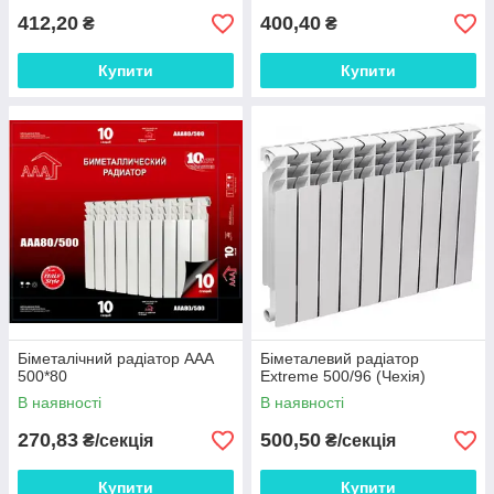
412,20
400,40
₴
₴
Купити
Купити
Біметалічний радіатор AAA
Біметалевий радіатор
500*80
Extreme 500/96 (Чехія)
В наявності
В наявності
270,83
500,50
₴/секція
₴/секція
Купити
Купити