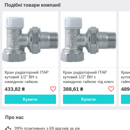
Подібні товари компанії
Кран радіаторний ITAP
Кран радіаторний ITAP
Кран
кутовий 1/2" ВН з
кутовий 1/2" ВН з
куто
накидною гайкою
накидною гайкою під ключ
гайк
вентильний.
433,82
388,61
489
₴
₴
Купити
Купити
Про нас
99% позитивних з 69 відгуків за рік