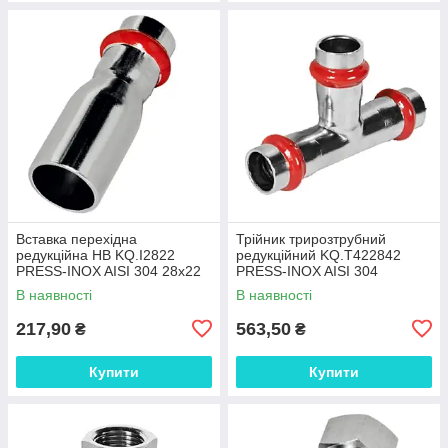
Вставка перехідна
Трійник трирозтрубний
редукційна НВ KQ.I2822
редукційний KQ.T422842
PRESS-INOX AISI 304 28x22
PRESS-INOX AISI 304
(KR6326)
42x28x42 (KR6363)
В наявності
В наявності
217,90
563,50
₴
₴
Купити
Купити