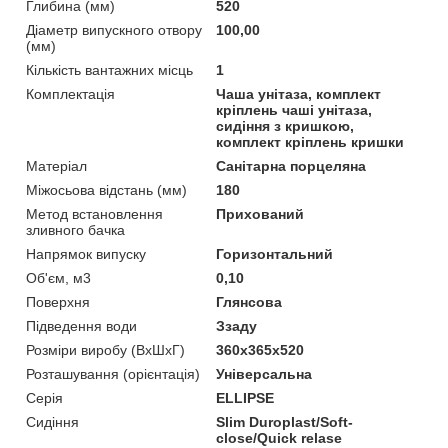
Глибина (мм)
520
Діаметр випускного отвору
100,00
(мм)
Кількість вантажних місць
1
Комплектація
Чаша унітаза, комплект
кріплень чаші унітаза,
сидіння з кришкою,
комплект кріплень кришки
Матеріал
Санітарна порцеляна
Міжосьова відстань (мм)
180
Метод встановлення
Прихований
зливного бачка
Напрямок випуску
Горизонтальний
Об'єм, м3
0,10
Поверхня
Глянсова
Підведення води
Ззаду
Розміри виробу (ВхШхГ)
360x365x520
Розташування (орієнтація)
Універсальна
Серія
ELLIPSE
Сидіння
Slim Duroplast/Soft-
close/Quick relase