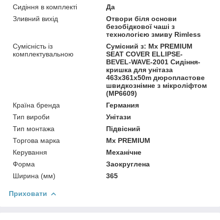
Сидіння в комплекті
Да
Зливний вихід
Отвори біля основи
безобідкової чаші з
технологією змиву Rimless
Сумісність із
Сумісний з: Mx PREMIUM
комплектувальною
SEAT COVER ELLIPSE-
BEVEL-WAVE-2001 Сидіння-
кришка для унітаза
463х361х50m дюропластове
швидкознімне з мікроліфтом
(MP6609)
Країна бренда
Германия
Тип вироби
Унітази
Тип монтажа
Підвісний
Торгова марка
Mx PREMIUM
Керування
Механічне
Форма
Заокруглена
Ширина (мм)
365
Приховати