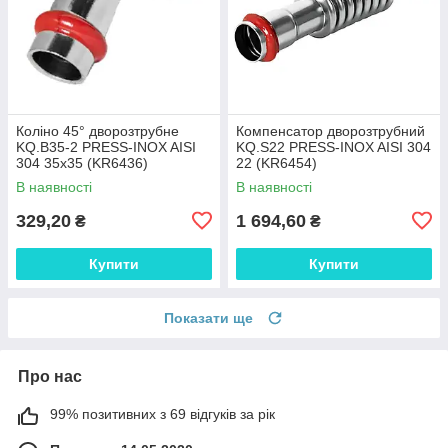
Коліно 45° дворозтрубне
Компенсатор дворозтрубний
KQ.B35-2 PRESS-INOX AISI
KQ.S22 PRESS-INOX AISI 304
304 35x35 (KR6436)
22 (KR6454)
В наявності
В наявності
329,20
1 694,60
₴
₴
Купити
Купити
Показати ще
Про нас
99% позитивних з 69 відгуків за рік