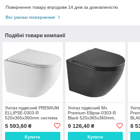
Повернення товару впродовж 14 днів за домовленістю
Всі умови повернення
Подібні товари компанії
Унітаз підвісний PREMIUM
Унітаз підвісний Mx
Уніт
ELLIPSE-0303-R
Premium Ellipse-0303-R
Prem
520х365х360mm система
Black 520x365x360mm,
BLA
змиву RIMLESS (MP6463)
система змиву RIMLESS
сис
5 593,60
9 126,40
8 5
₴
₴
(MP6464)
3.0 
Купити
Купити