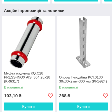
Акційні пропозиції та новинки
Муфта надувна KQ.C28
PRESS-INOX AISI 304 28x28
Опора Т-подібна KCI.0130
(KR6317)
30x30x2мм-300 мм (KR5924)
В наявності
В наявності
103,10
268
₴
₴
Купити
Купити