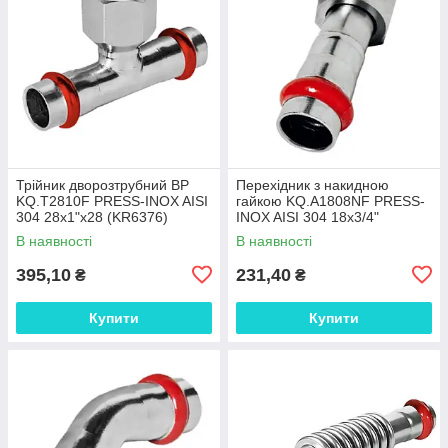
Трійник дворозтрубний ВР
Перехідник з накидною
KQ.T2810F PRESS-INOX AISI
гайкою KQ.A1808NF PRESS-
304 28x1"x28 (KR6376)
INOX AISI 304 18x3/4"
(KR6338)
В наявності
В наявності
395,10
231,40
₴
₴
Купити
Купити