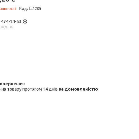
аявності
Код:
LL1205
) 474-14-53
родаж
ня товару протягом 14 днів
за домовленістю