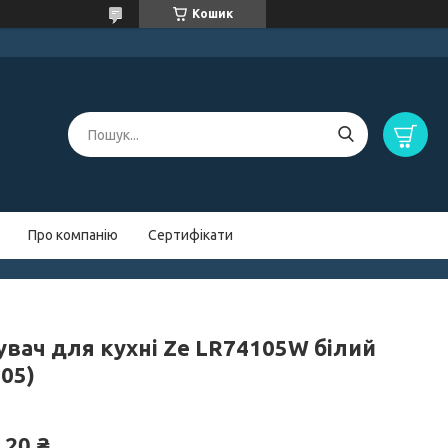
Кошик
Про компанію
Сертифікати
увач для кухні Ze LR74105W білий
05)
,20 ₴