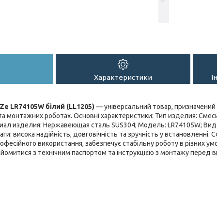
Характеристики
І
Ze LR74105W білий (LL1205)
— універсальний товар, призначений
та монтажних роботах. Основні характеристики: Тип изделия: Смес
риал изделия: Нержавеющая сталь SUS304; Мoдель: LR74105W; Вид
аги: висока надійність, довговічність та зручність у встановленні.
офесійного використання, забезпечує стабільну роботу в різних ум
йомитися з технічним паспортом та інструкцією з монтажу перед 