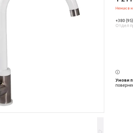
Немає в н
+380 (95
Отдел п
повернен