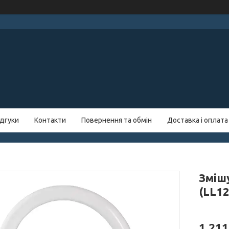
ідгуки
Контакти
Повернення та обмін
Доставка і оплата
Зміш
(LL12
1 211