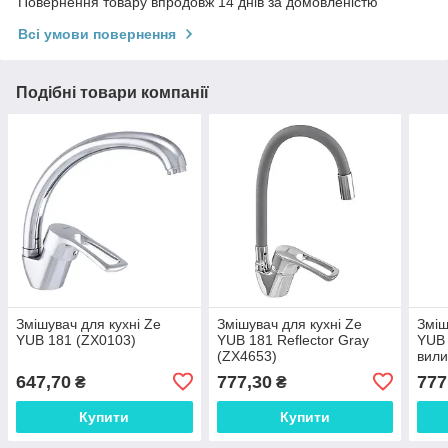
Повернення товару впродовж 14 днів за домовленістю
Всі умови повернення
Подібні товари компанії
Змішувач для кухні Ze
Змішувач для кухні Ze
Зміш
YUB 181 (ZX0103)
YUB 181 Reflector Gray
YUB 
(ZX4653)
вили
647,70
777,30
777
₴
₴
Купити
Купити