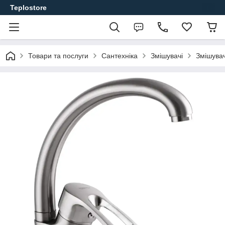
Teplostore
Товари та послуги
Сантехніка
Змішувачі
Змішувач