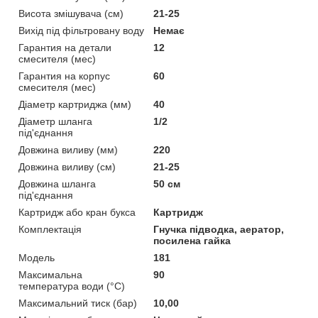
Висота змішувача (см)
21-25
Вихід під фільтровану воду
Немає
Гарантия на детали
12
смесителя (мес)
Гарантия на корпус
60
смесителя (мес)
Діаметр картриджа (мм)
40
Діаметр шланга
1/2
під'єднання
Довжина виливу (мм)
220
Довжина виливу (см)
21-25
Довжина шланга
50 см
під'єднання
Картридж або кран букса
Картридж
Комплектація
Гнучка підводка, аератор,
посилена гайка
Мoдель
181
Максимальна
90
температура води (°C)
Максимальний тиск (бар)
10,00