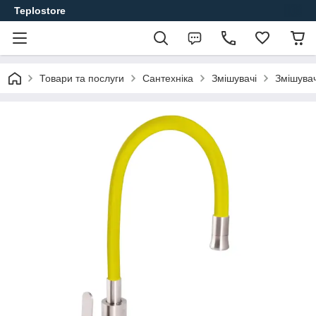
Teplostore
Товари та послуги
Сантехніка
Змішувачі
Змішувач