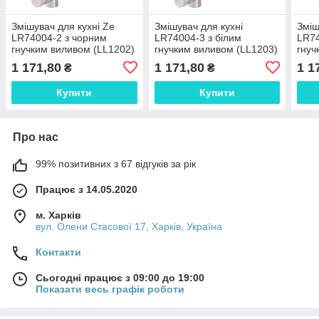
Змішувач для кухні Ze
Змішувач для кухні
Зміш
LR74004-2 з чорним
LR74004-3 з білим
LR74
гнучким виливом (LL1202)
гнучким виливом (LL1203)
гнуч
1 171,80
1 171,80
1 1
₴
₴
Купити
Купити
Про нас
99% позитивних з 67 відгуків за рік
Працює з 14.05.2020
м. Харків
вул. Олени Стасової 17, Харків, Україна
Контакти
Сьогодні працює з 09:00 до 19:00
Показати весь графік роботи