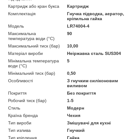
Картридж або кран букса
Картридж
Комплектація
Гнучка підводка, аератор,
кріпильна гайка
Мoдель
LR74004-4
Максимальна
90
температура води (°C)
Максимальний тиск (бар)
10,00
Матеріал вироби
Неіржавка сталь SUS304
Мінімальна температура
5
води (°C)
Мінімальний тиск (бар)
0,50
Особливості
З гнучким силіконовим
виливом
Покриття
Без покриття
Робочий тиск (бар)
1-5
Стиль
Модерн
Країна бренда
Чехия
Тип вироби
Змішувачі для кухні
Тип излива
Гнучкий
Тип кріплення
Гайка