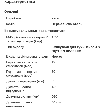
Характеристики
Основні
Виробник
Zerix
Колір
Нержавіюча сталь
Користувальницькі характеристики
MAX різниця тиску гарячої
1,50
та холодної води (бар)
Тип виробу
Змішувачі для кухні високі з
гнучким виливом
Вихід під фільтровану воду
Немає
Гарантия на детали
12
смесителя (мес)
Гарантия на корпус
60
смесителя (мес)
Діаметр картриджа (мм)
35
Діаметр шланга
1/2
під'єднання
Довжина виливу (мм)
560
Довжина шланга
50 см
під'єднання