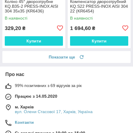
Коліно 45° дворозтрубне
Компенсатор дворозтрубний
KQ.B35-2 PRESS-INOX AISI
KQ.S22 PRESS-INOX AISI 304
304 35x35 (KR6436)
22 (KR6454)
В наявності
В наявності
329,20
1 694,60
₴
₴
Купити
Купити
Показати ще
Про нас
99% позитивних з 69 відгуків за рік
Працює з 14.05.2020
м. Харків
вул. Олени Стасової 17, Харків, Україна
Контакти
Сьогодні працює з 10:00 до 15:00