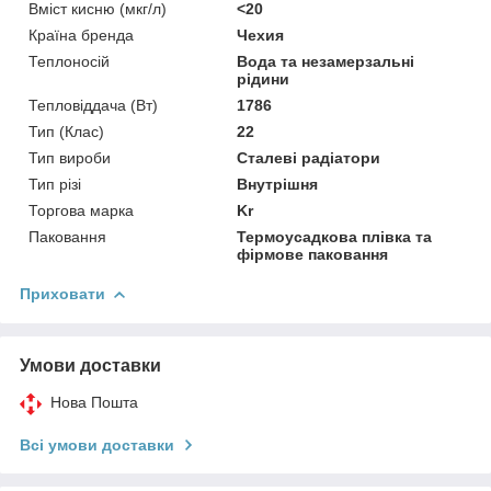
Вміст кисню (мкг/л)
<20
Країна бренда
Чехия
Теплоносій
Вода та незамерзальні
рідини
Тепловіддача (Вт)
1786
Тип (Клас)
22
Тип вироби
Сталеві радіатори
Тип різі
Внутрішня
Торгова марка
Kr
Паковання
Термоусадкова плівка та
фірмове паковання
Приховати
Умови доставки
Нова Пошта
Всі умови доставки