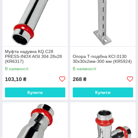
Муфта надувна KQ.C28
PRESS-INOX AISI 304 28x28
Опора Т-подібна KCI.0130
(KR6317)
30x30x2мм-300 мм (KR5924)
В наявності
В наявності
103,10
268
₴
₴
Купити
Купити