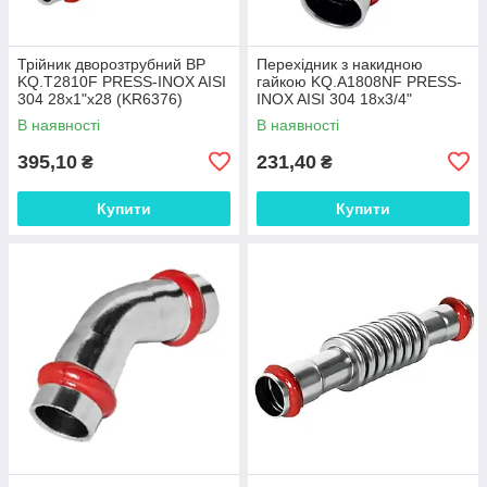
Трійник дворозтрубний ВР
Перехідник з накидною
KQ.T2810F PRESS-INOX AISI
гайкою KQ.A1808NF PRESS-
304 28x1"x28 (KR6376)
INOX AISI 304 18x3/4"
(KR6338)
В наявності
В наявності
395,10
231,40
₴
₴
Купити
Купити