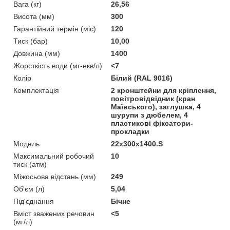
Вага (кг)
26,56
Висота (мм)
300
Гарантійний термін (міс)
120
Тиск (бар)
10,00
Довжина (мм)
1400
Жорсткість води (мг-екв/л)
<7
Колір
Білий (RAL 9016)
Комплектація
2 кронштейни для кріплення,
повітровідвідник (кран
Маївського), заглушка, 4
шурупи з дюбелем, 4
пластикові фіксатори-
прокладки
Мoдель
22х300х1400.S
Максимальний робочий
10
тиск (атм)
Міжосьова відстань (мм)
249
Об'єм (л)
5,04
Під'єднання
Бічне
Вміст зважених речовин
<5
(мг/л)