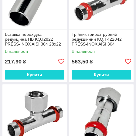
Вставка перехідна
Трійник трирозтрубний
редукційна НВ KQ.I2822
редукційний KQ.T422842
PRESS-INOX AISI 304 28x22
PRESS-INOX AISI 304
(KR6326)
42x28x42 (KR6363)
В наявності
В наявності
217,90
563,50
₴
₴
Купити
Купити