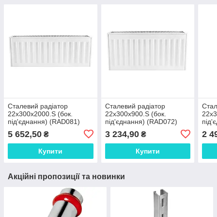
Сталевий радіатор
Сталевий радіатор
Стал
22х300х2000.S (бок.
22х300х900.S (бок.
22х3
під'єднання) (RAD081)
під'єднання) (RAD072)
під'
5 652,50
3 234,90
2 4
₴
₴
Купити
Купити
Акційні пропозиції та новинки