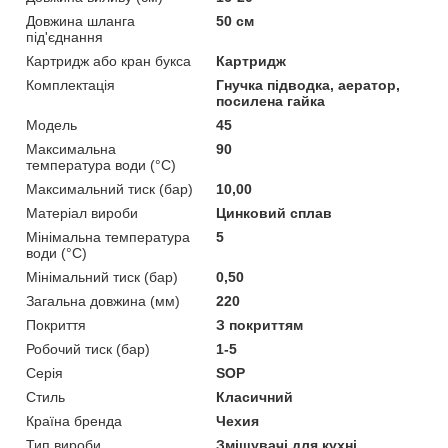
Довжина шланга
50 см
під'єднання
Картридж або кран букса
Картридж
Комплектація
Гнучка підводка, аератор,
посилена гайка
Мoдель
45
Максимальна
90
температура води (°C)
Максимальний тиск (бар)
10,00
Матеріал вироби
Цинковий сплав
Мінімальна температура
5
води (°C)
Мінімальний тиск (бар)
0,50
Загальна довжина (мм)
220
Покриття
З покриттям
Робочий тиск (бар)
1-5
Серія
SOP
Стиль
Класичний
Країна бренда
Чехия
Тип вироби
Змішувачі для кухні