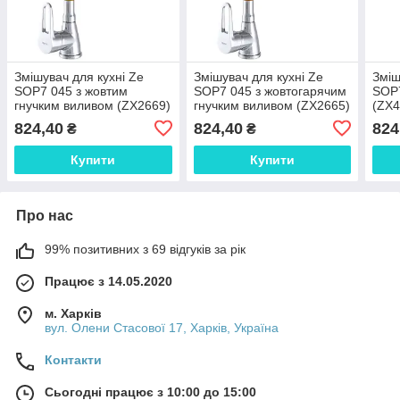
Змішувач для кухні Ze
Змішувач для кухні Ze
Зміш
SOP7 045 з жовтим
SOP7 045 з жовтогарячим
SOP7
гнучким виливом (ZX2669)
гнучким виливом (ZX2665)
(ZX4
824,40
824,40
824
₴
₴
Купити
Купити
Про нас
99% позитивних з 69 відгуків за рік
Працює з 14.05.2020
м. Харків
вул. Олени Стасової 17, Харків, Україна
Контакти
Сьогодні працює з 10:00 до 15:00