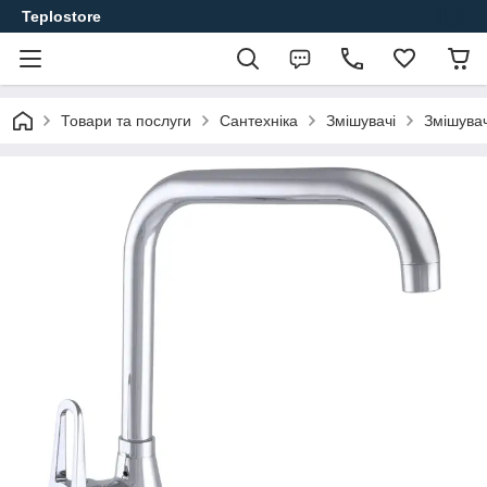
Teplostore
Товари та послуги
Сантехніка
Змішувачі
Змішувач