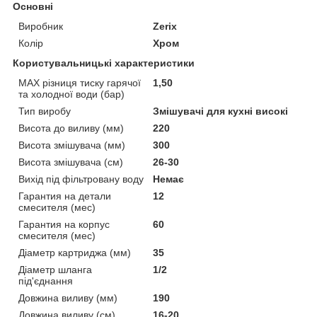
Основні
Виробник
Zerix
Колір
Хром
Користувальницькі характеристики
MAX різниця тиску гарячої
1,50
та холодної води (бар)
Тип виробу
Змішувачі для кухні високі
Висота до виливу (мм)
220
Висота змішувача (мм)
300
Висота змішувача (см)
26-30
Вихід під фільтровану воду
Немає
Гарантия на детали
12
смесителя (мес)
Гарантия на корпус
60
смесителя (мес)
Діаметр картриджа (мм)
35
Діаметр шланга
1/2
під'єднання
Довжина виливу (мм)
190
Довжина виливу (см)
16-20