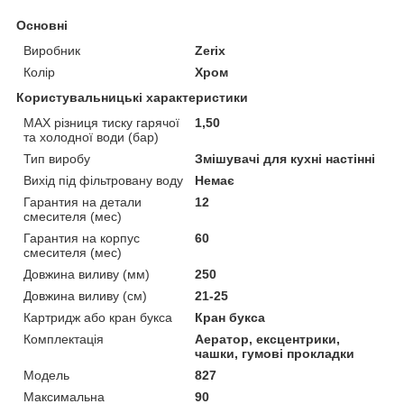
Основні
Виробник
Zerix
Колір
Хром
Користувальницькі характеристики
MAX різниця тиску гарячої
1,50
та холодної води (бар)
Тип виробу
Змішувачі для кухні настінні
Вихід під фільтровану воду
Немає
Гарантия на детали
12
смесителя (мес)
Гарантия на корпус
60
смесителя (мес)
Довжина виливу (мм)
250
Довжина виливу (см)
21-25
Картридж або кран букса
Кран букса
Комплектація
Аератор, ексцентрики,
чашки, гумові прокладки
Мoдель
827
Максимальна
90