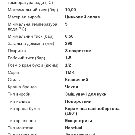
температура води (°C)
Максимальний тиск (бар)
10,00
Матеріал вироби
Цинковий сплав
Мінімальна температура
5
води (°C)
Мінімальний тиск (бар)
0,50
Загальна довжина (мм)
290
Покриття
З покриттям
Робочий тиск (бар)
1-5
Розмір кран букси (дюйм)
1/2
Серія
TMK
Стиль
Класичний
Країна бренда
Чехия
Тип вироби
Змішувачі для кухні
Тип излива
Поворотний
Тип крана букси
Керамічна напівобертова
(180°)
Тип кріплення
Ексцентрики
Тип монтажа
Настінні
Тип керування
Двовентильні