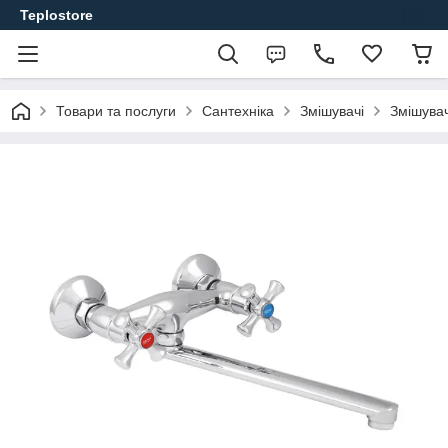
Teplostore
Товари та послуги
Сантехніка
Змішувачі
Змішувач