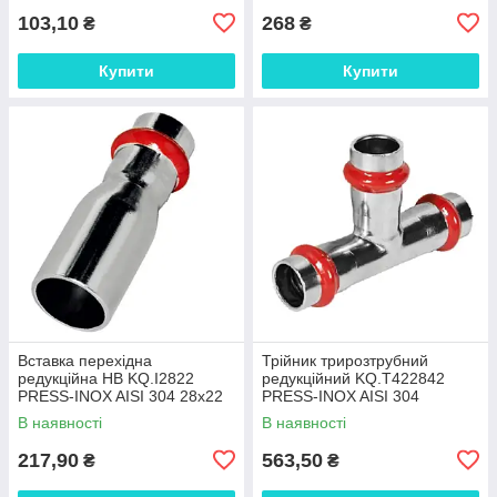
103,10
268
₴
₴
Купити
Купити
Вставка перехідна
Трійник трирозтрубний
редукційна НВ KQ.I2822
редукційний KQ.T422842
PRESS-INOX AISI 304 28x22
PRESS-INOX AISI 304
(KR6326)
42x28x42 (KR6363)
В наявності
В наявності
217,90
563,50
₴
₴