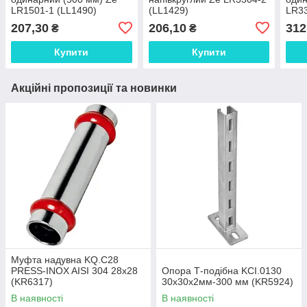
LR1501-1 (LL1490)
(LL1429)
LR33
207,30
206,10
312
₴
₴
Купити
Купити
Акційні пропозиції та новинки
Муфта надувна KQ.C28
PRESS-INOX AISI 304 28x28
Опора Т-подібна KCI.0130
(KR6317)
30x30x2мм-300 мм (KR5924)
В наявності
В наявності