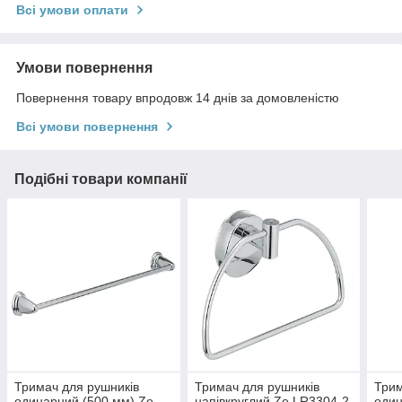
Всі умови оплати
Умови повернення
Повернення товару впродовж 14 днів за домовленістю
Всі умови повернення
Подібні товари компанії
Тримач для рушників
Тримач для рушників
Трим
одинарний (500 мм) Ze
напівкруглий Ze LR3304-2
один