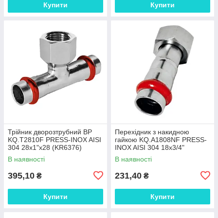
Купити
Купити
Трійник дворозтрубний ВР
Перехідник з накидною
KQ.T2810F PRESS-INOX AISI
гайкою KQ.A1808NF PRESS-
304 28x1"x28 (KR6376)
INOX AISI 304 18x3/4"
(KR6338)
В наявності
В наявності
395,10
231,40
₴
₴
Купити
Купити