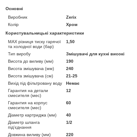
Основні
Виробник
Zerix
Колір
Хром
Користувальницькі характеристики
MAX різниця тиску гарячої
1,50
та холодної води (бар)
Тип виробу
Змішувачі для кухні високі
Висота до виливу (мм)
190
Висота змішувача (мм)
240
Висота змішувача (см)
21-25
Вихід під фільтровану воду
Немає
Гарантия на детали
12
смесителя (мес)
Гарантия на корпус
60
смесителя (мес)
Діаметр картриджа (мм)
40
Діаметр шланга
1/2
під'єднання
Довжина виливу (мм)
220