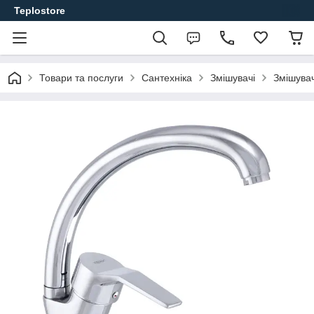
Teplostore
Товари та послуги
Сантехніка
Змішувачі
Змішувач