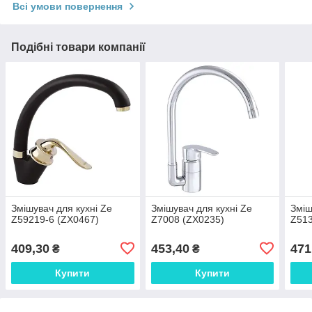
Всі умови повернення
Подібні товари компанії
Змішувач для кухні Ze
Змішувач для кухні Ze
Зміш
Z59219-6 (ZX0467)
Z7008 (ZX0235)
Z513
409,30
453,40
471
₴
₴
Купити
Купити