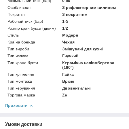
Мінімальний тиск (бар)
0,50
Особливості
З рефлекторним виливом
Покриття
З покриттям
Робочий тиск (бар)
1-5
Розмір кран букси (дюйм)
1/2
Стиль
Модерн
Країна бренда
Чехия
Тип вироби
Змішувачі для кухні
Тип излива
Гнучкий
Тип крана букси
Керамічна напівобертова
(180°)
Тип кріплення
Гайка
Тип монтажа
Врізні
Тип керування
Двовентильні
Торгова марка
Ze
Приховати
Умови доставки