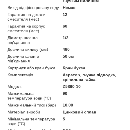
гнучким виливом
Вихід під фільтровану воду
Немає
Гарантия на детали
12
смесителя (мес)
Гарантия на корпус
60
смесителя (мес)
Діаметр шланга
1/2
під'єднання
Довжина виливу (мм)
480
Довжина шланга
50 см
під'єднання
Картридж або кран букса
Кран букса
Комплектація
Аератор, гнучка підводка,
кріпильна гайка
Мoдель
Z5860-10
Максимальна
90
температура води (°C)
Максимальний тиск (бар)
10,00
Матеріал вироби
Цинковий сплав
Мінімальна температура
5
води (°C)