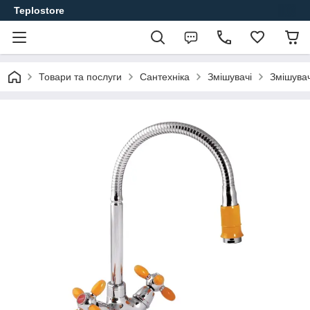
Teplostore
Товари та послуги
Сантехніка
Змішувачі
Змішувач