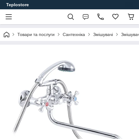
Teplostore
Товари та послуги
Сантехніка
Змішувачі
Змішувач