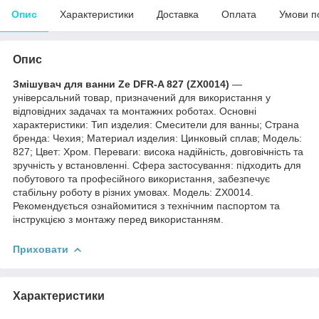
Опис
Характеристики
Доставка
Оплата
Умови п
Опис
Змішувач для ванни Ze DFR-A 827 (ZX0014)
—
універсальний товар, призначений для використання у
відповідних задачах та монтажних роботах. Основні
характеристики: Тип изделия: Смесители для ванны; Страна
бренда: Чехия; Материал изделия: Цинковый сплав; Мoдель:
827; Цвет: Хром. Переваги: висока надійність, довговічність та
зручність у встановленні. Сфера застосування: підходить для
побутового та професійного використання, забезпечує
стабільну роботу в різних умовах. Модель: ZX0014.
Рекомендується ознайомитися з технічним паспортом та
інструкцією з монтажу перед використанням.
Приховати
Характеристики