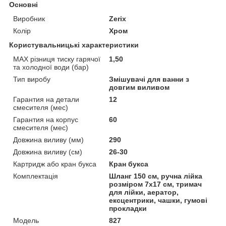
Основні
Виробник
Zerix
Колір
Хром
Користувальницькі характеристики
MAX різниця тиску гарячої
1,50
та холодної води (бар)
Тип виробу
Змішувачі для ванни з
довгим виливом
Гарантия на детали
12
смесителя (мес)
Гарантия на корпус
60
смесителя (мес)
Довжина виливу (мм)
290
Довжина виливу (см)
26-30
Картридж або кран букса
Кран букса
Комплектація
Шланг 150 см, ручна лійка
розміром 7х17 см, тримач
для лійки, аератор,
ексцентрики, чашки, гумові
прокладки
Мoдель
827