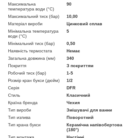
Максимальна
90
температура води (°C)
Максимальний тиск (бар)
10,00
Матеріал вироби
Цинковий сплав
Мінімальна температура
5
води (°C)
Мінімальний тиск (бар)
0,50
Наявність термостата
Немає
Загальна довжина (мм)
340
Покриття
З покриттям
Робочий тиск (бар)
1-5
Розмір кран букси (дюйм)
1/2
Серія
DFR
Стиль
Класичний
Країна бренда
Чехия
Тип вироби
Змішувачі для ванни
Тип излива
Поворотний
Тип крана букси
Керамічна напівобертова
(180°)
Тип монтажа
Настінні