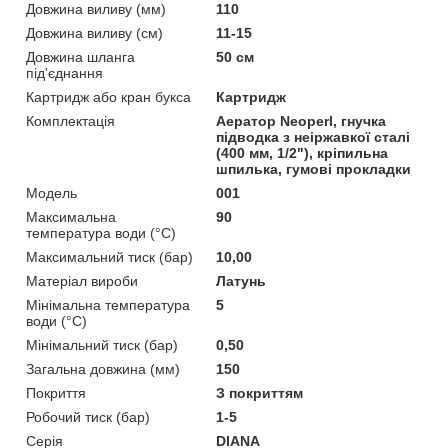
Довжина виливу (мм)
110
Довжина виливу (см)
11-15
Довжина шланга
50 см
під'єднання
Картридж або кран букса
Картридж
Комплектація
Аератор Neoperl, гнучка
підводка з неіржавкої сталі
(400 мм, 1/2"), кріпильна
шпилька, гумові прокладки
Мoдель
001
Максимальна
90
температура води (°C)
Максимальний тиск (бар)
10,00
Матеріал вироби
Латунь
Мінімальна температура
5
води (°C)
Мінімальний тиск (бар)
0,50
Загальна довжина (мм)
150
Покриття
З покриттям
Робочий тиск (бар)
1-5
Серія
DIANA