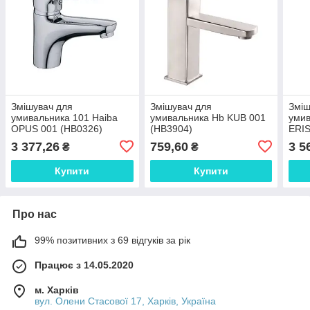
Змішувач для
Змішувач для
Зміш
умивальника 101 Haiba
умивальника Hb KUB 001
умив
OPUS 001 (HB0326)
(HB3904)
ERIS
3 377,26
759,60
3 5
₴
₴
Купити
Купити
Про нас
99% позитивних з 69 відгуків за рік
Працює з 14.05.2020
м. Харків
вул. Олени Стасової 17, Харків, Україна