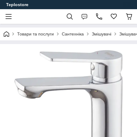
Teplostore
Товари та послуги
Сантехніка
Змішувачі
Змішувач