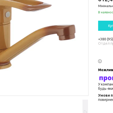
Мінімальн
В наявнос
Ку
+380 (95
Отдел п
У компан
будь-яки
повернен