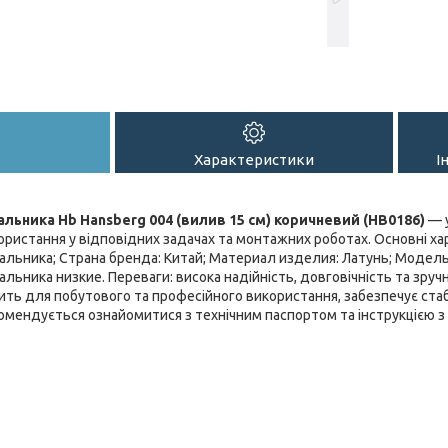
Характеристики
І
льника Hb Hansberg 004 (вилив 15 см) коричневий (HB0186)
— у
ристання у відповідних задачах та монтажних роботах. Основні ха
льника; Страна бренда: Китай; Материал изделия: Латунь; Мoдель:
ьника низкие. Переваги: висока надійність, довговічність та зручн
ить для побутового та професійного використання, забезпечує стаб
омендується ознайомитися з технічним паспортом та інструкцією 