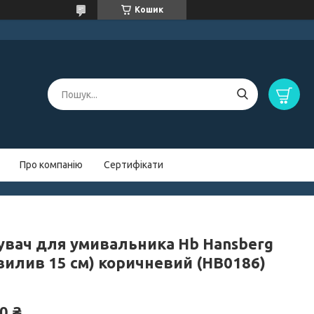
Кошик
Про компанію
Сертифікати
увач для умивальника Hb Hansberg
(вилив 15 см) коричневий (HB0186)
0 ₴