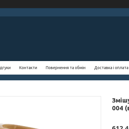
ідгуки
Контакти
Повернення та обмін
Доставка і оплата
Зміш
004 
612,4