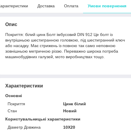
арактеристики
Доставка
Оплата
Умови повернення
Опис
Покриття: білий цинк Болт імбусовий DIN 912 Це болт із
внутрішньою шестигранною головкою, під шестигранний ключ
або насадку. Має стрижень із повною так само неповною
зовнішньою метричною різзю. Переважно широка потреба
машинобудівних галузей, мото виробництвах тощо.
Характеристики
Основні
Покриття
Цинк білий
Стан
Новий
Користувальницькі характеристики
Діаметр Довжина
10Х20