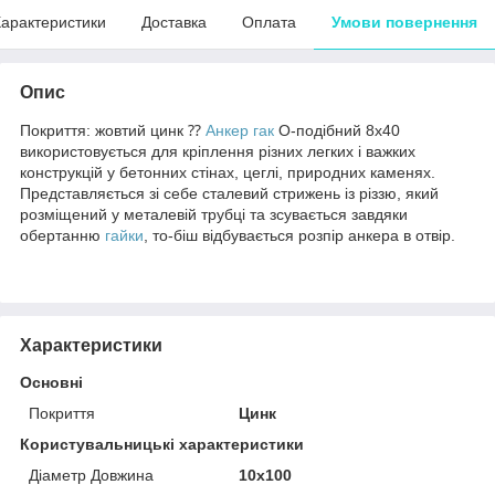
арактеристики
Доставка
Оплата
Умови повернення
Опис
Покриття: жовтий цинк ⁇
Анкер гак
О-подібний 8х40
використовується для кріплення різних легких і важких
конструкцій у бетонних стінах, цеглі, природних каменях.
Представляється зі себе сталевий стрижень із різзю, який
розміщений у металевій трубці та зсувається завдяки
обертанню
гайки
, то-біш відбувається розпір анкера в отвір.
Характеристики
Основні
Покриття
Цинк
Користувальницькі характеристики
Діаметр Довжина
10x100