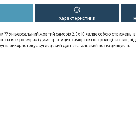
Характеристики
І
нк ⁇ Універсальний жовтий саморіз 2,5х10 являє собою стрижень і
 на всіх розмірах і диметрах у цих саморізів гострі кінці та шліц п
упів використовує вуглецевий дріт зі сталі, який потім цинкують