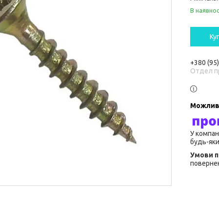
В наявнос
Ку
+380 (95
Отдел п
У компан
будь-яки
повернен