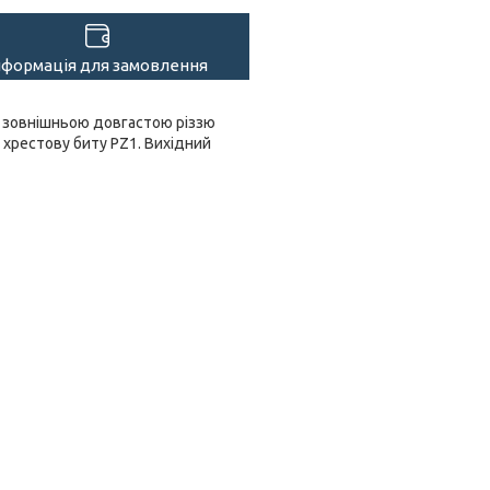
нформація для замовлення
з зовнішньою довгастою різзю
ід хрестову биту PZ1. Вихідний