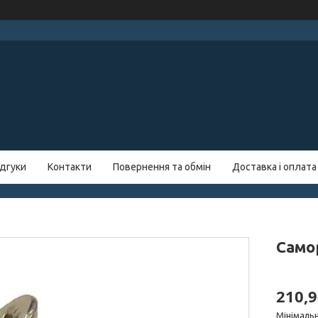
ідгуки
Контакти
Повернення та обмін
Доставка і оплата
Самор
210,9
Мінімальн