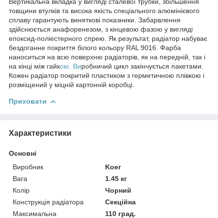
Вертикальна вкладка у вигляді сталевої трубки, збільшення
товщини втулків та висока якість спеціального алюмінієвого
сплаву гарантують виняткові показники. Забарвлення
здійснюється анафоренезом, з кінцевою фазою у вигляді
епоксид-поліестерного спрею. Як результат, радіатор набуває
бездоганне покриття білого кольору RAL 9016. Фарба
наноситься на всю поверхню радіаторів, як на передній, так і
на кінці між гайк
ою. Ви
робничий цикл закінчується пакетами.
Кожен радіатор покритий пластиком з герметичною плівкою і
розміщений у міцній картонній коробці.
Приховати
Характеристики
Основні
Виробник
Koer
Вага
1.45 кг
Колір
Чорний
Конструкція радіатора
Секційна
Максимальна
110 град.