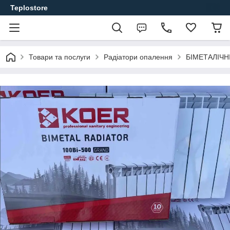
Teplostore
Товари та послуги
Радіатори опалення
БІМЕТАЛІЧН