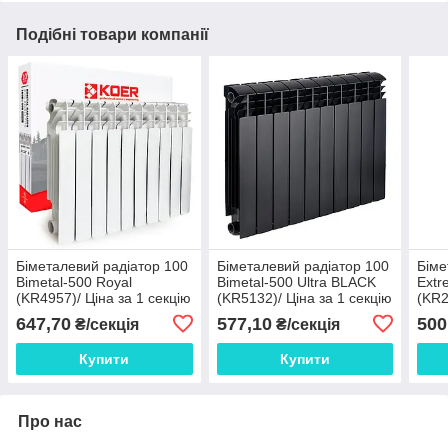
Подібні товари компанії
Біметалевий радіатор 100
Біметалевий радіатор 100
Біме
Bimetal-500 Royal
Bimetal-500 Ultra BLACK
Extr
(KR4957)/ Ціна за 1 секцію
(KR5132)/ Ціна за 1 секцію
(KR2
647,70
577,10
500
₴/секція
₴/секція
Купити
Купити
Про нас