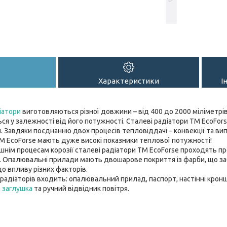
Характеристики
І
іатори
виготовляються різної довжини – від 400 до 2000 міліметрів
ся у залежності від його потужності. Сталеві радіатори ТМ EcoForse
. Завдяки поєднанню двох процесів тепловіддачі – конвекції та ви
М EcoForse мають дуже високі показники теплової потужності!
шнім процесам корозії сталеві радіатори ТМ EcoForse проходять 
. Опалювальні прилади мають двошарове покриття із фарби, що за
до впливу різних факторів.
радіаторів входить: опалювальний прилад, паспорт, настінні кронш
,
заглушка
та ручний відвідник повітря.