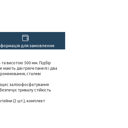
нформація для замовлення
 та висотою 500 мм. Підбір
 мають дві гріючі панелі і два
промінювання, сталеві
процес залізофосфатування
безпечує тривалу стійкість
тейни (2 шт.), комплект