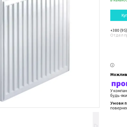
В наявнос
Ку
+380 (95
Отдел п
У компан
будь-яки
повернен