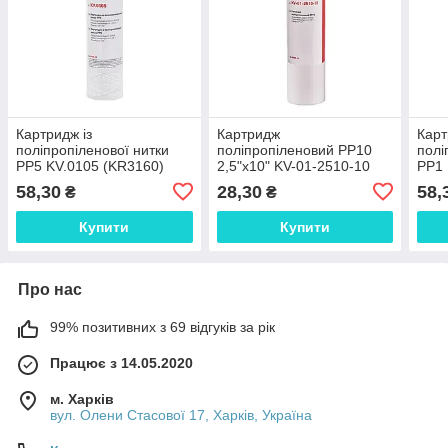
Картридж із
Картридж
Карт
поліпропіленової нитки
поліпропіленовий PP10
полі
PP5 KV.0105 (KR3160)
2,5"х10" KV-01-2510-10
PP1 
(старий артикул KV.0010)
58,30
28,30
58,
₴
₴
(KR3157)
Купити
Купити
Про нас
99% позитивних з 69 відгуків за рік
Працює з 14.05.2020
м. Харків
вул. Олени Стасової 17, Харків, Україна