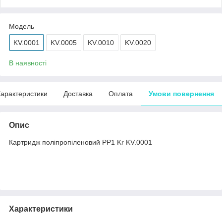
Мoдель
KV.0001
KV.0005
KV.0010
KV.0020
В наявності
арактеристики
Доставка
Оплата
Умови повернення
Опис
Картридж поліпропіленовий PP1 Kr KV.0001
Характеристики