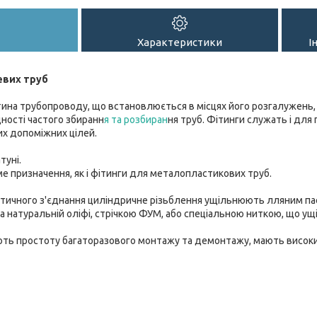
Характеристики
І
евих труб
тина трубопроводу, що встановлюється в місцях його розгалужень, 
дності частого збиранн
я та розбиран
ня труб. Фітинги служать і дл
их допоміжних цілей.
туні.
е призначення, як і фітинги для металопластикових труб.
тичного з'єднання циліндричне різьблення ущільнюють лляним па
а натуральній оліфі, стрічкою ФУМ, або спеціальною ниткою, що ущ
ють простоту багаторазового монтажу та демонтажу, мають високи