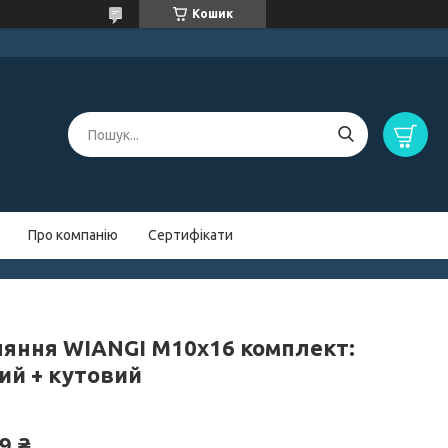
Кошик
Про компанію
Сертифікати
няння WIANGI М10x16 комплект:
ий + кутовий
9 ₴