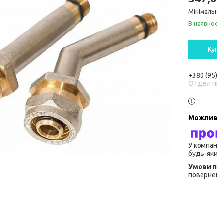
Мінімальн
В наявнос
Ку
+380 (95
Отдел п
У компан
будь-яки
повернен