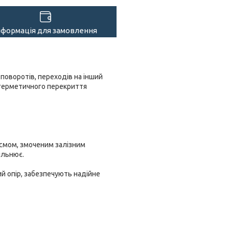
нформація для замовлення
поворотів, переходів на інший
я герметичного перекриття
смом, змоченим залізним
ільнює.
й опір, забезпечують надійне