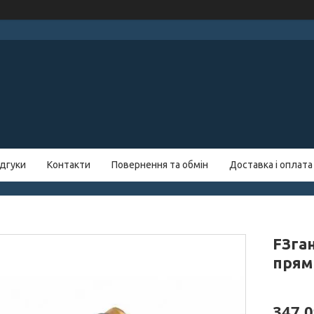
ідгуки
Контакти
Повернення та обмін
Доставка і оплата
FЗга
прям
347,0