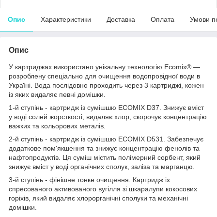
Опис
Характеристики
Доставка
Оплата
Умови п
Опис
У картриджах використано унікальну технологію Ecomix® —
розроблену спеціально для очищення водопровідної води в
Україні. Вода послідовно проходить через 3 картриджі, кожен
із яких видаляє певні домішки.
1-й ступінь - картридж із сумішшю ECOMIX D37. Знижує вміст
у воді солей жорсткості, видаляє хлор, скорочує концентрацію
важких та кольорових металів.
2-й ступінь - картридж із сумішшю ECOMIX D531. Забезпечує
додаткове пом'якшення та знижує концентрацію фенолів та
нафтопродуктів. Ця суміш містить полімерний сорбент, який
знижує вміст у воді органічних сполук, заліза та марганцю.
3-й ступінь - фінішне тонке очищення. Картридж із
спресованого активованого вугілля зі шкаралупи кокосових
горіхів, який видаляє хлорорганічні сполуки та механічні
домішки.