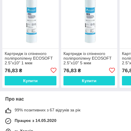
Картридж із спіненого
Картридж із спіненого
Карт
поліпропілену ECOSOFT
поліпропілену ECOSOFT
пол
2.5"x10" 1 мкм
2.5"x10" 5 мкм
2.5"
76,83
76,83
76,
₴
₴
Купити
Купити
Про нас
99% позитивних з 67 відгуків за рік
Працює з 14.05.2020
м. Харків