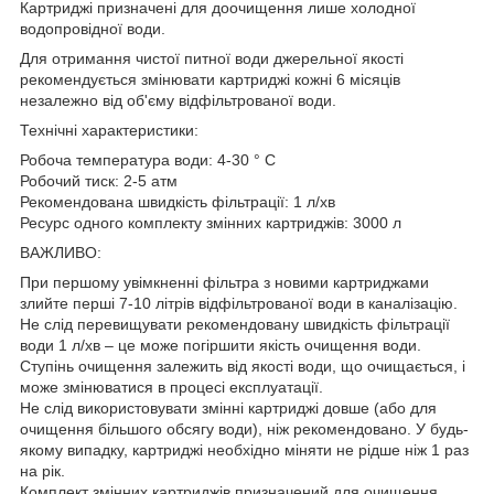
Картриджі призначені для доочищення лише холодної
водопровідної води.
Для отримання чистої питної води джерельної якості
рекомендується змінювати картриджі кожні 6 місяців
незалежно від об'єму відфільтрованої води.
Технічні характеристики:
Робоча температура води: 4-30 ° С
Робочий тиск: 2-5 атм
Рекомендована швидкість фільтрації: 1 л/хв
Ресурс одного комплекту змінних картриджів: 3000 л
ВАЖЛИВО:
При першому увімкненні фільтра з новими картриджами
злийте перші 7-10 літрів відфільтрованої води в каналізацію.
Не слід перевищувати рекомендовану швидкість фільтрації
води 1 л/хв – це може погіршити якість очищення води.
Ступінь очищення залежить від якості води, що очищається, і
може змінюватися в процесі експлуатації.
Не слід використовувати змінні картриджі довше (або для
очищення більшого обсягу води), ніж рекомендовано. У будь-
якому випадку, картриджі необхідно міняти не рідше ніж 1 раз
на рік.
Комплект змінних картриджів призначений для очищення