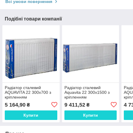
Всі умови повернення
Подібні товари компанії
Радіатор сталевий
Радіатор сталевий
Раді
AQUAVITA 22 300х700 з
Aquavita 22 300х1500 з
AQUA
кріпленням
кріпленням
кріп
5 164,90
9 411,52
4 7
₴
₴
Купити
Купити