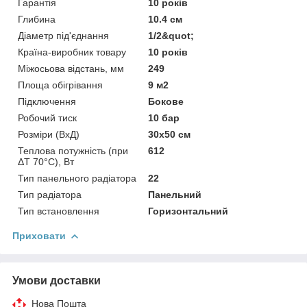
Гарантія
10 років
Глибина
10.4 см
Діаметр під'єднання
1/2&quot;
Країна-виробник товару
10 років
Міжосьова відстань, мм
249
Площа обігрівання
9 м2
Підключення
Бокове
Робочий тиск
10 бар
Розміри (ВхД)
30х50 см
Теплова потужність (при
612
ΔT 70°С), Вт
Тип панельного радіатора
22
Тип радіатора
Панельний
Тип встановлення
Горизонтальний
Приховати
Умови доставки
Нова Пошта