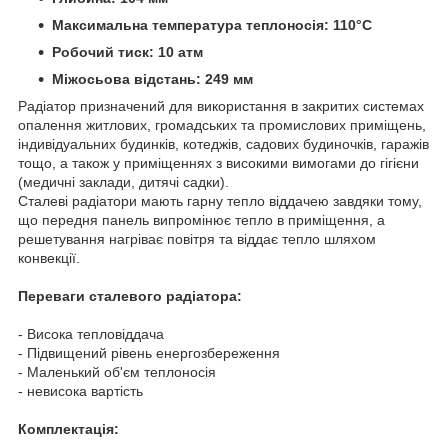
Максимальна температура теплоносія: 110°С
Робочий тиск: 10 атм
Міжосьова відстань: 249 мм
Радіатор призначений для використання в закритих системах
опалення житлових, громадських та промислових приміщень,
індивідуальних будинків, котеджів, садових будиночків, гаражів
тощо, а також у приміщеннях з високими вимогами до гігієни
(медичні заклади, дитячі садки).
Сталеві радіатори мають гарну тепло віддачею завдяки тому,
що передня панель випромінює тепло в приміщення, а
решетування нагріває повітря та віддає тепло шляхом
конвекції.
Переваги сталевого радіатора:
- Висока тепловіддача
- Підвищений рівень енергозбереження
- Маленький об'єм теплоносія
- невисока вартість
Комплектація: