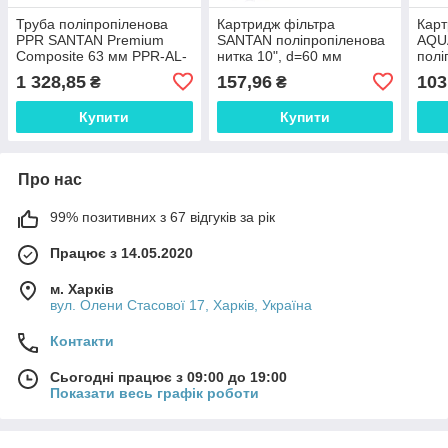
Труба поліпропіленова
Картридж фільтра
Карт
PPR SANTAN Premium
SANTAN поліпропіленова
AQU
Composite 63 мм PPR-AL-
нитка 10", d=60 мм
полі
PPR 63 х 10 мм
10",
1 328,85
157,96
103
₴
₴
Купити
Купити
Про нас
99% позитивних з 67 відгуків за рік
Працює з 14.05.2020
м. Харків
вул. Олени Стасової 17, Харків, Україна
Контакти
Сьогодні працює з 09:00 до 19:00
Показати весь графік роботи