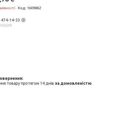
аявності
Код:
1609862
) 474-14-53
родаж
ня товару протягом 14 днів
за домовленістю