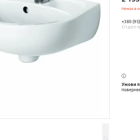
Немає в н
+380 (95
Отдел п
повернен