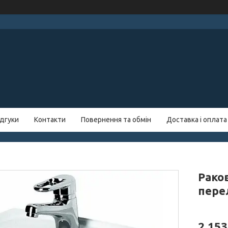
ідгуки
Контакти
Повернення та обмін
Доставка і оплата
Раков
пере
2 153