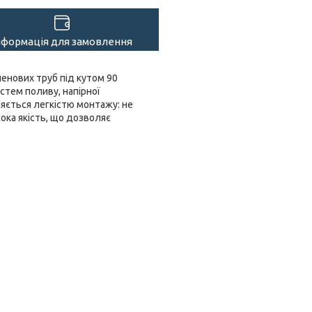
нформація для замовлення
ленових труб під кутом 90
стем поливу, напірної
няється легкістю монтажу: не
сока якість, що дозволяє