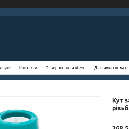
ідгуки
Контакти
Повернення та обмін
Доставка і оплата
Кут з
різь
268,5