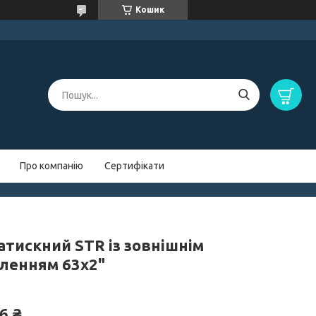
Кошик
Про компанію
Сертифікати
атискний STR із зовнішнім
бленням 63х2"
6 ₴