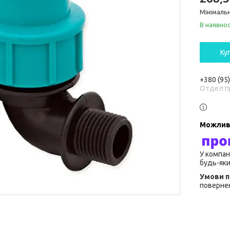
Мінімальн
В наявнос
Ку
+380 (95
Отдел п
У компан
будь-яки
повернен