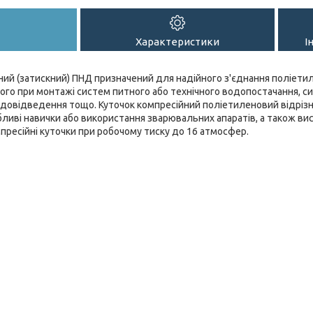
Характеристики
І
ний (затискний) ПНД призначений для надійного з'єднання поліети
ого при монтажі систем питного або технічного водопостачання, си
водовідведення тощо. Куточок компресійний поліетиленовий відріз
обливі навички або використання зварювальних апаратів, а також ви
ресійні куточки при робочому тиску до 16 атмосфер.