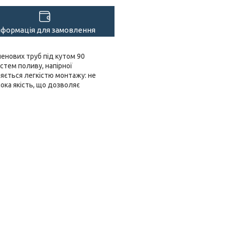
нформація для замовлення
ленових труб під кутом 90
стем поливу, напірної
няється легкістю монтажу: не
сока якість, що дозволяє