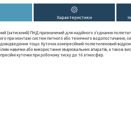
Характеристики
І
ний (затискний) ПНД призначений для надійного з'єднання поліети
ого при монтажі систем питного або технічного водопостачання, си
водовідведення тощо. Куточок компресійний поліетиленовий відріз
обливі навички або використання зварювальних апаратів, а також ви
ресійні куточки при робочому тиску до 16 атмосфер.