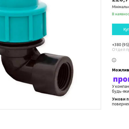
Мінімальн
В наявнос
Ку
+380 (95
Отдел п
У компан
будь-яки
повернен