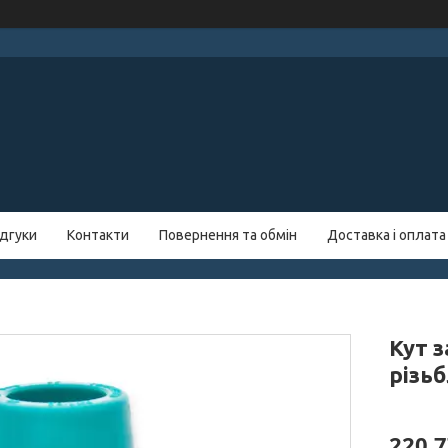
ідгуки
Контакти
Повернення та обмін
Доставка і оплата
Кут 
різь
220,7