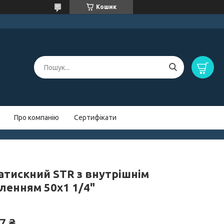
Кошик
Про компанію
Сертифікати
затискний STR з внутрішнім
бленням 50х1 1/4"
7 ₴