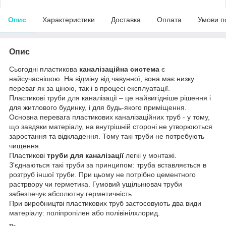
Опис
Характеристики
Доставка
Оплата
Умови п
Опис
Сьогодні пластикова
каналізаційна система
є
найсучаснішою. На відміну від чавунної, вона має низку
переваг як за ціною, так і в процесі експлуатації.
Пластикові труби для каналізації – це найвигідніше рішення і
для житлового будинку, і для будь-якого приміщення.
Основна перевага пластикових каналізаційних труб - у тому,
що завдяки матеріалу, на внутрішній стороні не утворюються
заростання та відкладення. Тому такі труби не потребують
чищення.
Пластикові
труби для каналізації
легкі у монтажі.
З'єднаються такі труби за принципом: труба вставляється в
розтруб іншої труби. При цьому не потрібно цементного
растрвору чи герметика. Гумовий ущільнювач труби
забезпечує абсолютну герметичність.
При виробництві пластикових труб застосовують два види
матеріалу: поліпропілен або полівінілхлорид.