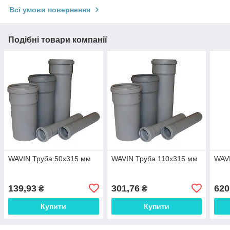
Всі умови повернення
Подібні товари компанії
WAVIN Труба 50х315 мм
WAVIN Труба 110х315 мм
WAVI
139,93
301,76
620
₴
₴
Купити
Купити