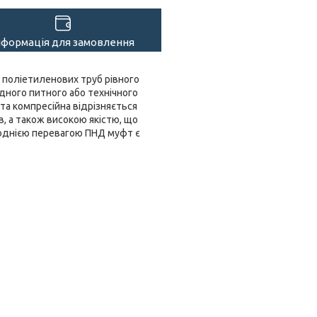
нформація для замовлення
 поліетиленових труб рівного
дного питного або технічного
та компресійна відрізняється
в, а також високою якістю, що
 однією перевагою ПНД муфт є