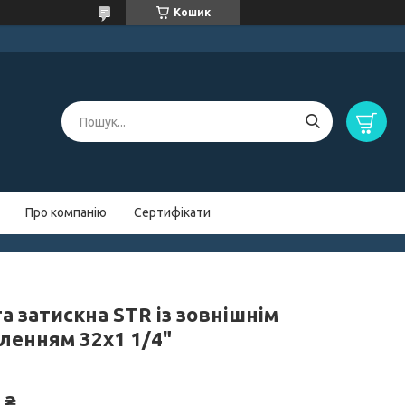
Кошик
Про компанію
Сертифікати
а затискна STR із зовнішнім
бленням 32х1 1/4"
 ₴