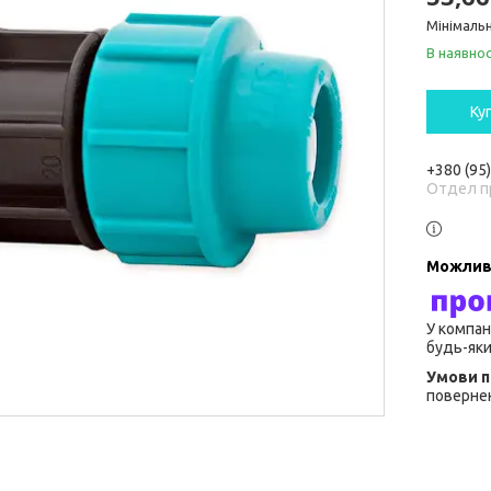
Мінімальн
В наявнос
Ку
+380 (95
Отдел п
У компан
будь-яки
повернен