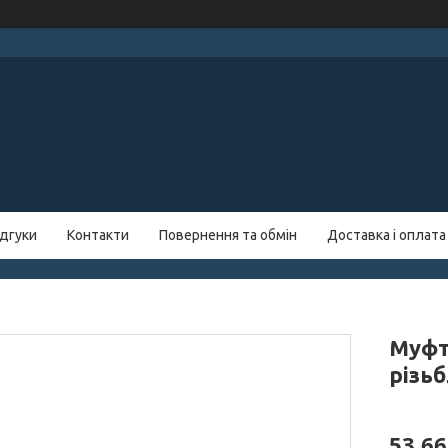
ідгуки
Контакти
Повернення та обмін
Доставка і оплата
Муфт
різь
53,66