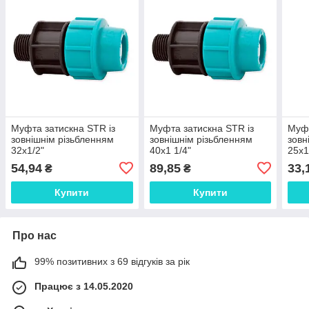
Муфта затискна STR із
Муфта затискна STR із
Муфт
зовнішнім різьбленням
зовнішнім різьбленням
зовн
32х1/2"
40х1 1/4"
25х1
54,94
89,85
33,
₴
₴
Купити
Купити
Про нас
99% позитивних з 69 відгуків за рік
Працює з 14.05.2020