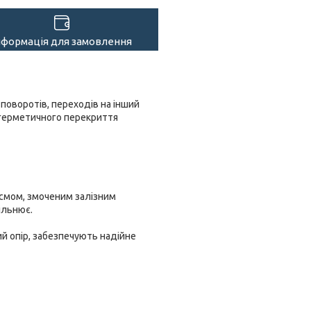
нформація для замовлення
поворотів, переходів на інший
я герметичного перекриття
смом, змоченим залізним
ільнює.
й опір, забезпечують надійне