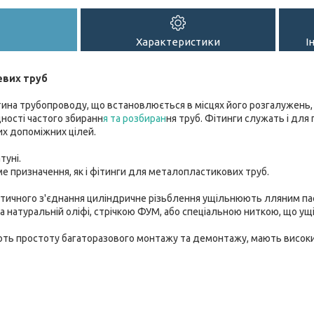
Характеристики
І
евих труб
тина трубопроводу, що встановлюється в місцях його розгалужень, 
дності частого збиранн
я та розбиран
ня труб. Фітинги служать і дл
их допоміжних цілей.
туні.
е призначення, як і фітинги для металопластикових труб.
тичного з'єднання циліндричне різьблення ущільнюють лляним па
а натуральній оліфі, стрічкою ФУМ, або спеціальною ниткою, що ущ
ють простоту багаторазового монтажу та демонтажу, мають високи