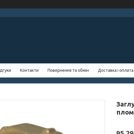
ідгуки
Контакти
Повернення та обмін
Доставка і оплата
Загл
плом
95,29