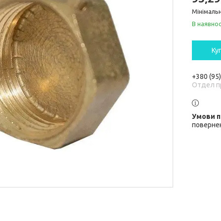
Мінімальн
В наявнос
Ку
+380 (95
Отдел п
повернен