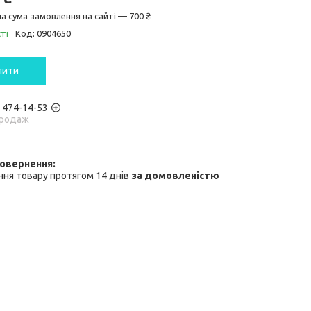
а сума замовлення на сайті — 700 ₴
ті
Код:
0904650
пити
) 474-14-53
родаж
ня товару протягом 14 днів
за домовленістю