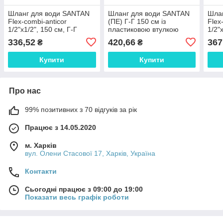
Шланг для води SANTAN
Шланг для води SANTAN
Шла
Flex-combi-anticor
(ПЕ) Г-Г 150 см із
Flex
1/2"х1/2", 150 см, Г-Г
пластиковою втулкою
1/2"
336,52
420,66
367
₴
₴
Купити
Купити
Про нас
99% позитивних з 70 відгуків за рік
Працює з 14.05.2020
м. Харків
вул. Олени Стасової 17, Харків, Україна
Контакти
Сьогодні працює з 09:00 до 19:00
Показати весь графік роботи