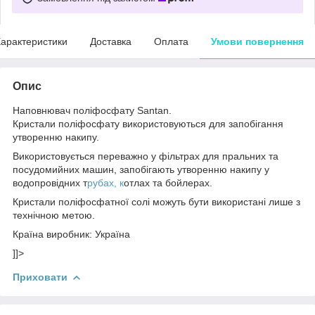
арактеристики
Доставка
Оплата
Умови повернення
Опис
Наповнювач поліфосфату Santan.
Кристали поліфосфату використовуються для запобігання
утворенню накипу.
Використовується переважно у фільтрах для пральних та
посудомийних машин, запобігають утворенню накипу у
водопровідних т
рубах, к
отлах та бойлерах.
Кристали поліфосфатної солі можуть бути використані лише з
технічною метою.
Країна виробник: Україна
]]>
Приховати