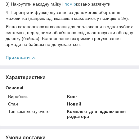
3) Накрутити накидну гайку і
помір
ковано затягнути
4. Перевірити функціонування за допомогою обертання
маховичка (наприклад, вказавши маховачок у позицію « 3»).
Якщо встановлювати клапани для опалювання в однотрубних
системах, перед ними обов’язково слід влаштовувати обводну
ділянку (байпас). Встановлення затримки і регулювання
армади на байпасі не допускаються.
Приховати
Характеристики
Основні
Виробник
Koer
Стан
Новий
Тип комплектуючого
Комплект для підключення
радіатора
Умови доставки