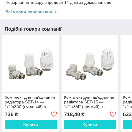
Повернення товару впродовж 14 днів за домовленістю
Всі умови повернення
Подібні товари компанії
Комплект для під'єднання
Комплект для під'єднання
Комп
радіатора SET-14 —
радіатора SET-15 —
раді
1/2"x3/4" (вугловий) з
1/2"x3/4" (прямий) з
1/2"
термоголовкою НН
термоголовкою НН
тер
736
718,40
633
₴
₴
(KR3178)
(KR3180)
(KR3
Купити
Купити