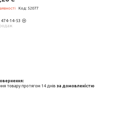
аявності
Код:
52077
) 474-14-53
родаж
ня товару протягом 14 днів
за домовленістю