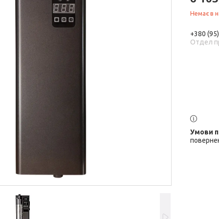
Немає в н
+380 (95
Отдел п
повернен