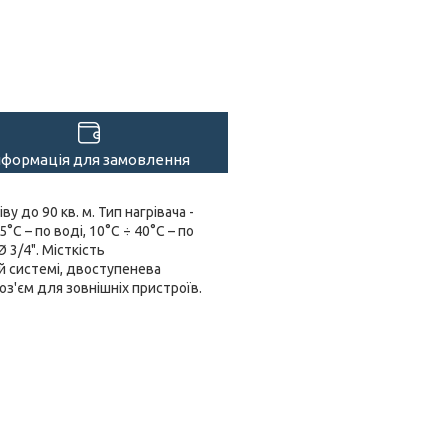
нформація для замовлення
у до 90 кв. м. Тип нагрівача -
C – по воді, 10°C ÷ 40°C – по
 3/4". Місткість
ій системі, двоступенева
оз'єм для зовнішніх пристроїв.