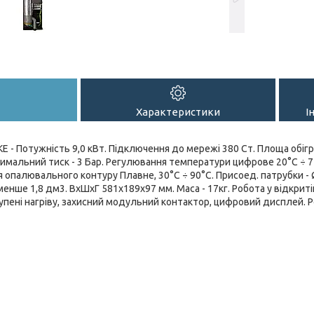
Характеристики
І
KE - Потужність 9,0 кВт. Підключення до мережі 380 Ст. Площа обігрів
симальний тиск - 3 Бар. Регулювання температури цифрове 20°C ÷ 75°
 опалювального контуру Плавне, 30°C ÷ 90°C. Присоед. патрубки - Ø
менше 1,8 дм3. ВхШхГ 581х189х97 мм. Маса - 17кг. Робота у відкрит
тупені нагріву, захисний модульний контактор, цифровий дисплей. Р