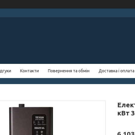
ідгуки
Контакти
Повернення та обмін
Доставка і оплата
Елект
кВт 3
6 103