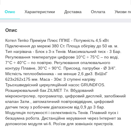
Опис
Характеристики
Доставка
Оплата
Умови п
Опис
Котел Tenko Преміум Плюс ППКЕ - Потужність 4,5 кВт.
Підключення до мережі 380 Ст. Площа обігріву до 50 кв. м.
Тип нагрівача - Блок з 3-х Тенів. Максимальний тиск - 3 Бар.
Регулювання температури цифрове 10°C ÷ 75°C – по воді,
7°C ÷ 40°C – по повітрю. Регулювання опалювального
контуру Плавне, 30°C ÷ 90°C. Присоед. патрубки - Ø 3/4".
Місткість теплообмінника - не менше 2,6 дм3. ВхШхГ
623х262х175 мм. Маса - 30кг. 3 ступені нагріву.
Трьохшвидкісний циркуляційний насос GRUNDFOS.
Розширювальний бак ZILMET 7л. Вбудований
мікроконтролер, програматор, цифровий дисплей, запобіжний
клапан 3атм., автоматичний повітровідвідник, цифровий
датчик тиску з робочим діапазоном від 0,9 до 3 бар.
Модуляція потужності і селективність Тенів. Плавний пуск і
безшумна робота. Дистанційне керування через Інтернет за
допомогою модуля wi-fi. Роз'єм для зовнішніх пристроїв.