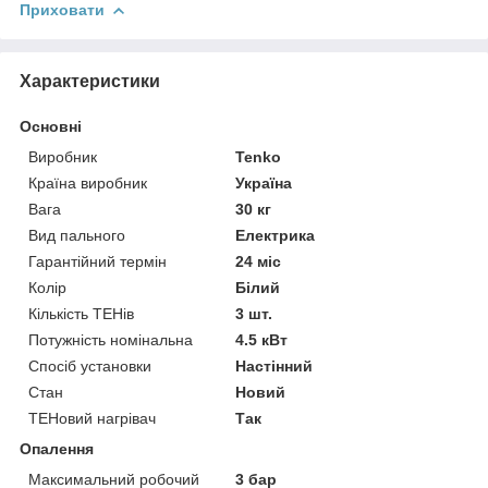
Приховати
Характеристики
Основні
Виробник
Tenko
Країна виробник
Україна
Вага
30 кг
Вид пального
Електрика
Гарантійний термін
24 міс
Колір
Білий
Кількість ТЕНів
3 шт.
Потужність номінальна
4.5 кВт
Спосіб установки
Настінний
Стан
Новий
ТЕНовий нагрівач
Так
Опалення
Максимальний робочий
3 бар