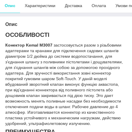
Опис
Характеристики
Доставка
Оплата
Умови п
Опис
ОСОБЛИВОСТІ
Конектор Kemal M3007
застосовується разом з різьбовими
адаптерами та кранами для підключення садових шлангів
діаметром 1/2 дюйма до системи водопостачання, для
з'єднання шлангу з поливними пістолетами і дощувателями,
для з'єднання шлангів між собою за допомогою прохідного
адаптера. Для зручності використання зовні коннектор
покритий гумовим шаром Soft-Touch. У даній моделі
вбудований зворотний клапан виконує функцію аквастопа,
при від'єднанні коннектора від поливного пістолета або
дощовиків клапан закривається під дією тиску. Это дает
возможность менять поливные насадки без необходимости
отключения подачи воды в шланг. Рабочее давление до 4
атмосфер. Изготавливается коннектор из качественного
пластика устойчивого к механическим нагрузкам, действию
удобрений, ультрафиолетовому излучению.
ПРЕИМУЩЕСТВА