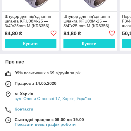
Штуцер для під'єднання
Штуцер для під'єднання
Пере
шланга KF.U08M-25 —
шланга KF.U08M-25 —
F3/4
3/4"x25mm M (KR3356)
3/4"x25 mm M (KR3356)
шлан
LRH5
84,80
84,80
50,
₴
₴
Купити
Купити
Про нас
99% позитивних з 69 відгуків за рік
Працює з 14.05.2020
м. Харків
вул. Олени Стасової 17, Харків, Україна
Контакти
Сьогодні працює з 09:00 до 19:00
Показати весь графік роботи