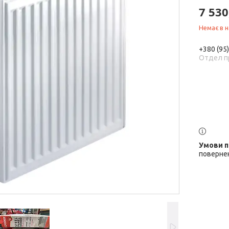
7 530
Немає в н
+380 (95
Отдел п
повернен