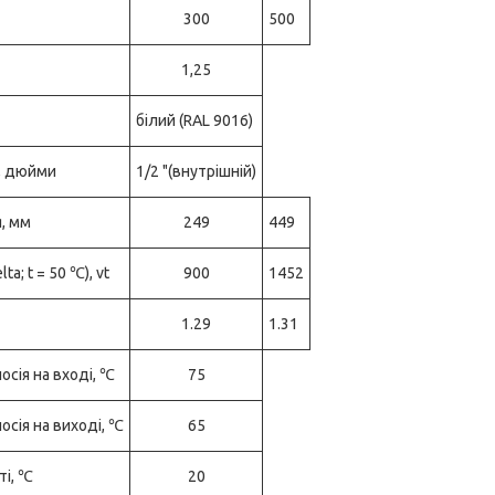
300
500
1,25
білий (RAL 9016)
я, дюйми
1/2 "(внутрішній)
, мм
249
449
a; t = 50 ℃), vt
900
1452
1.29
1.31
сія на вході, ℃
75
сія на виході, ℃
65
ті, ℃
20