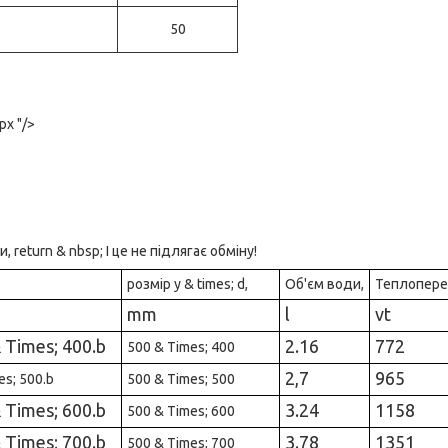
50
px "/>
return & nbsp; І це не підлягає обміну!
розмір у & times; d,
Об'єм води,
Теплопере
mm
l
vt
& Times; 400.b
2.16
772
500 & Times; 400
2,7
965
es; 500.b
500 & Times; 500
& Times; 600.b
3.24
1158
500 & Times; 600
& Times; 700.b
3.78
1351
500 & Times; 700