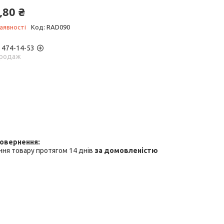
,80 ₴
аявності
Код:
RAD090
) 474-14-53
родаж
ня товару протягом 14 днів
за домовленістю