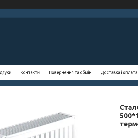
ідгуки
Контакти
Повернення та обмін
Доставка і оплата
Стал
500*
терм