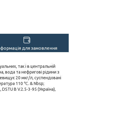
нформація для замовлення
уальних, так і в центральній
а, вода та нефригові рідини з
ревищує 20 мкг/л, суспендовані
ература 110 ℃. & Nbsp;
DSTU B V.2.5-3-95 (Україна),