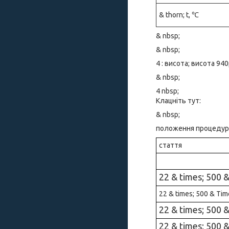
& thorn; t, ℃
& nbsp;
& nbsp;
4 : висота; висота 940
& nbsp;
4 nbsp;
Клацніть тут:
& nbsp;
положення процедури, 
стаття
22 & times; 500 
22 & times; 500 & Tim
22 & times; 500 
22 & times; 500 