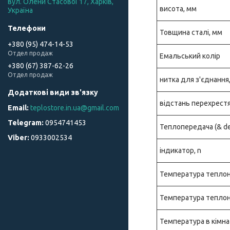
вул. Олени Стасової 17, Харків,
висота, мм
Україна
Товщина сталі, мм
+380 (95) 474-14-53
Отдел продаж
Емальський колір
+380 (67) 387-62-26
Отдел продаж
нитка для з'єднанн
відстань перехрестя
teplostore.in.ua@gmail.com
0954741453
Теплопередача (& delt
0933002534
індикатор, n
Температура теплоно
Температура теплоно
Температура в кімна