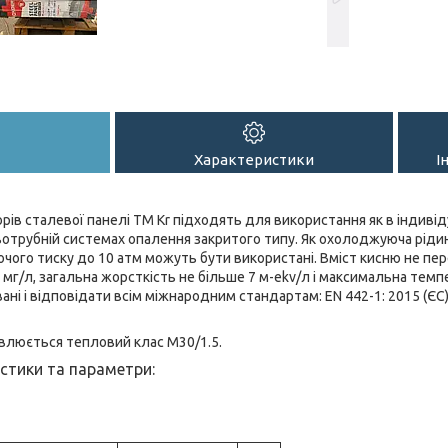
Характеристики
І
рів сталевої панелі TM Kr підходять для використання як в індивід
двотрубній системах опалення закритого типу. Як охолоджуюча рідин
обочого тиску до 10 атм можуть бути використані. Вміст кисню не пе
 мг/л, загальна жорсткість не більше 7 м-ekv/л і максимальна темп
ні і відповідати всім міжнародним стандартам: EN 442-1: 2015 (ЄС), 
овлюється тепловий клас M30/1.5.
истики та параметри: