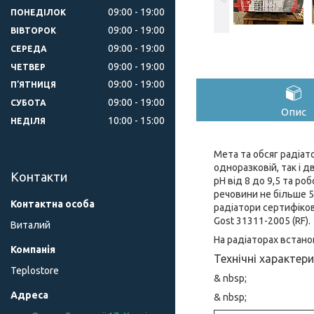
09:00
19:00
ПОНЕДІЛОК
09:00
19:00
ВІВТОРОК
09:00
19:00
СЕРЕДА
09:00
19:00
ЧЕТВЕР
09:00
19:00
ПʼЯТНИЦЯ
09:00
19:00
СУБОТА
Опис
10:00
15:00
НЕДІЛЯ
Мета та обсяг радіато
одноразковій, так і 
Контакти
рН від 8 до 9,5 та р
речовини не більше 5
радіатори сертифікова
Gost 31311-2005 (RF).
Виталий
На радіаторах встан
Технічні характер
Teplostore
& nbsp;
& nbsp;