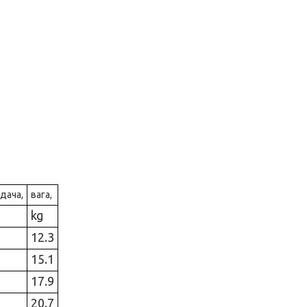
дача,
вага,
kg
12.3
15.1
17.9
20.7