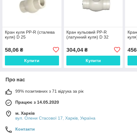
Кран куля PP-R (сталева
Кран кульовий PP-R
Кран
куля) D 25
(латунний куля) D 32
куля
58,06
304,04
456
₴
₴
Купити
Купити
Про нас
99% позитивних з 71 відгука за рік
Працює з 14.05.2020
м. Харків
вул. Олени Стасової 17, Харків, Україна
Контакти