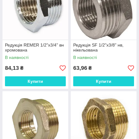
Редукція REMER 1/2"х3/4" вн
Редукція SF 1/2"х3/8" нв,
хромована
нікельована
В наявності
В наявності
84,13
63,96
₴
₴
Купити
Купити