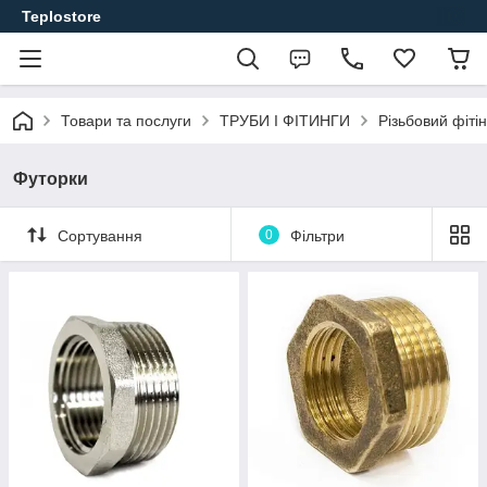
Teplostore
Товари та послуги
ТРУБИ І ФІТИНГИ
Різьбовий фітін
Футорки
Сортування
0
Фільтри