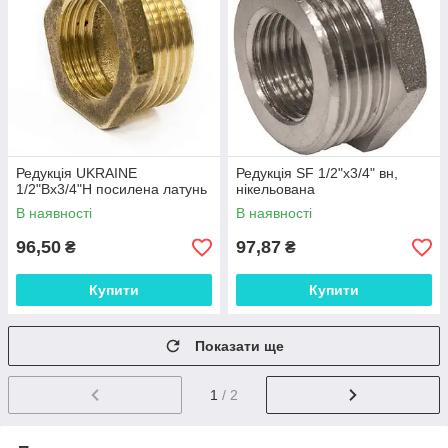
Редукція UKRAINE
Редукція SF 1/2"х3/4" вн,
1/2"Вх3/4"Н посилена латунь
нікельована
В наявності
В наявності
96,50
97,87
₴
₴
Купити
Купити
Показати ще
1
/ 2