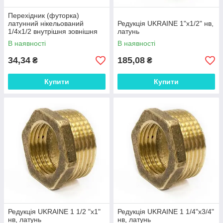
Перехідник (футорка)
латунний нікельований
Редукція UKRAINE 1"х1/2" нв,
1/4х1/2 внутрішня зовнішня
латунь
GROSS SF
В наявності
В наявності
34,34
185,08
₴
₴
Купити
Купити
Редукція UKRAINE 1 1/2 "х1"
Редукція UKRAINE 1 1/4"х3/4"
нв, латунь
нв, латунь