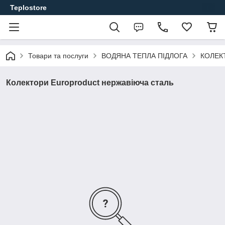
Teplostore
Товари та послуги
ВОДЯНА ТЕПЛА ПІДЛОГА
КОЛЕКТ
Колектори Europroduct нержавіюча сталь