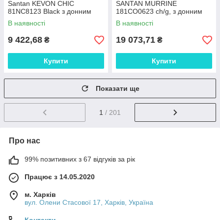
Santan KEVON CHIC
SANTAN MURRINE
81NC8123 Black з донним
181CO0623 ch/g, з донним
клапаном
клапаном
В наявності
В наявності
9 422,68
19 073,71
₴
₴
Купити
Купити
Показати ще
1
/ 201
Про нас
99% позитивних з 67 відгуків за рік
Працює з 14.05.2020
м. Харків
вул. Олени Стасової 17, Харків, Україна