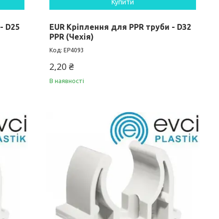
Купити
- D25
EUR Кріплення для PPR труби - D32
PPR (Чехія)
EP4093
2,20 ₴
В наявності