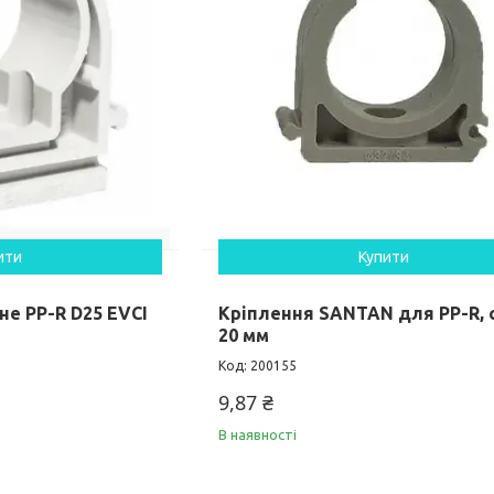
ити
Купити
е PP-R D25 EVCI
Кріплення SANTAN для PP-R, 
20 мм
200155
9,87 ₴
В наявності