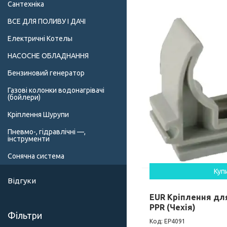
Сантехніка
ВСЕ ДЛЯ ПОЛИВУ І ДАЧІ
Електричні Котелы
НАСОСНЕ ОБЛАДНАННЯ
Бензиновий генератор
Газові колонки водонагрівачі
(бойлери)
Кріплення Шурупи
Пневмо-, гідравлічні —,
інструменти
Сонячна система
Куп
Відгуки
EUR Кріплення для
PPR (Чехія)
Фільтри
EP4091