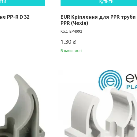
ити
Купити
е PP-R D 32
EUR Кріплення для PPR труби 
PPR (Чехія)
EP4092
1,30 ₴
В наявності