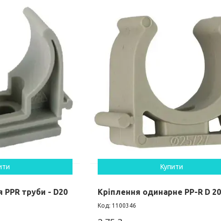
ити
Купити
 PPR труби - D20
Кріплення одинарне PP-R D 2
1100346