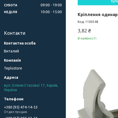
Куп
09:00
19:00
СУБОТА
10:00
15:00
НЕДІЛЯ
Кріплення одинарн
1100348
3,82 ₴
Контакти
В наявності
Виталий
Teplostore
вул. Олени Стасової 17, Харків,
Україна
+380 (95) 474-14-53
Отдел продаж