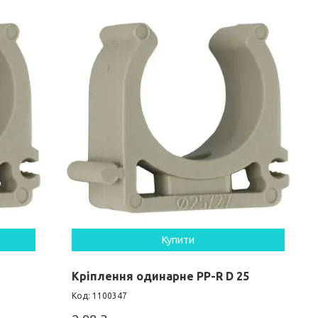
Купити
0
Кріплення одинарне PP-R D 25
1100347