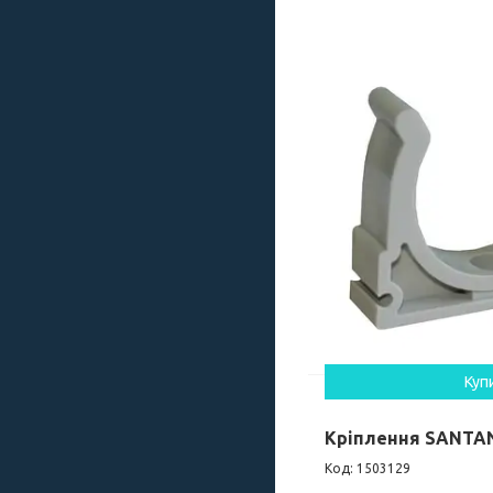
Куп
Кріплення SANTAN
1503129