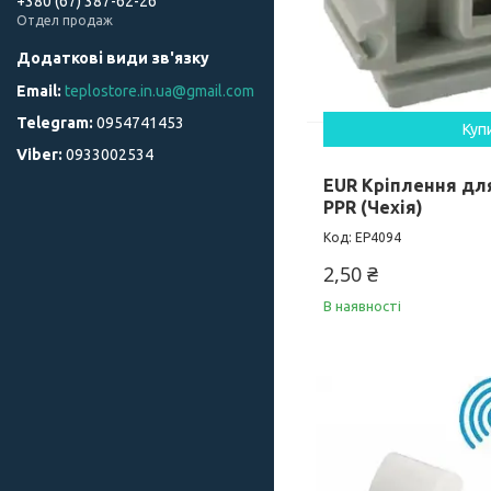
+380 (67) 387-62-26
Отдел продаж
teplostore.in.ua@gmail.com
0954741453
Куп
0933002534
EUR Кріплення для
PPR (Чехія)
EP4094
2,50 ₴
В наявності