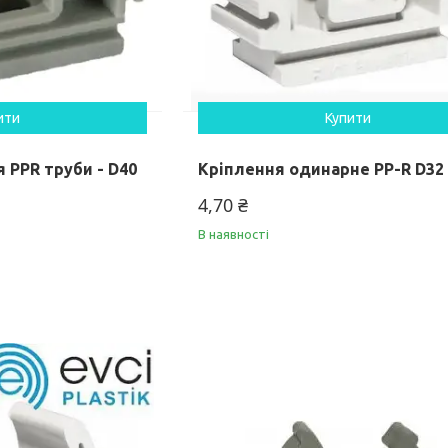
ити
Купити
 PPR труби - D40
Кріплення одинарне PP-R D32
4,70 ₴
В наявності