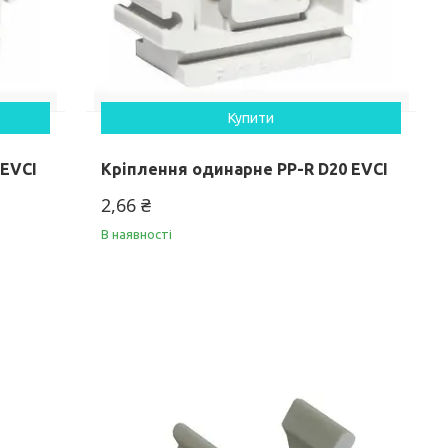
Купити
 EVCI
Кріплення одинарне PP-R D20 EVCI
2,66 ₴
В наявності