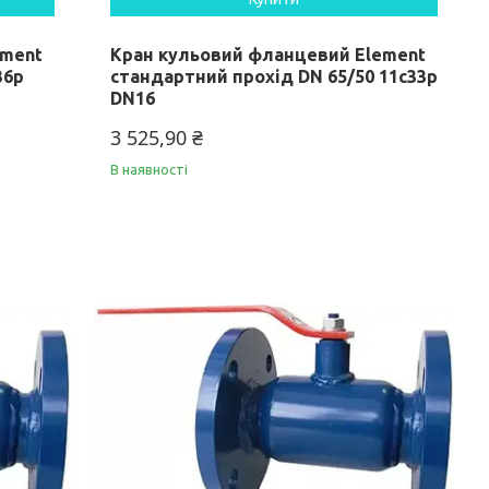
ement
Кран кульовий фланцевий Element
36p
стандартний прохід DN 65/50 11c33p
DN16
3 525,90 ₴
В наявності