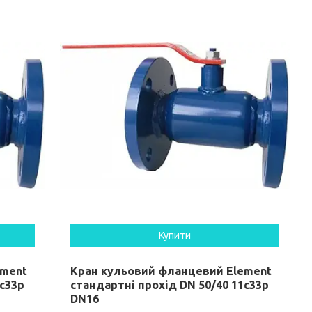
Купити
ement
Кран кульовий фланцевий Element
1c33p
стандартні прохід DN 50/40 11c33p
DN16