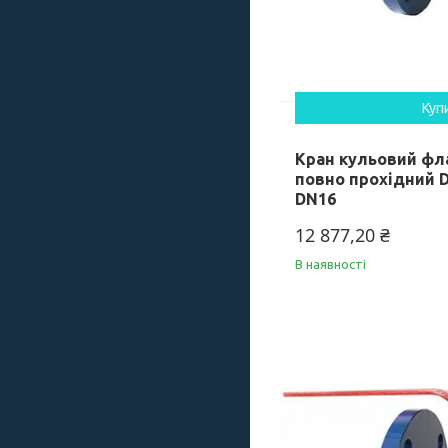
Куп
Кран кульовий фл
повно прохідний D
DN16
12 877,20 ₴
В наявності