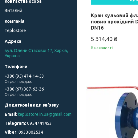
Виталий
Кран кульовий фл
повно прохідний D
DN16
Teplostore
5 314,40 ₴
В наявності
вул. Олени Стасової 17, Харків,
Україна
+380 (95) 474-14-53
Отдел продаж
+380 (67) 387-62-26
Отдел продаж
teplostore.in.ua@gmail.com
0954741453
0933002534