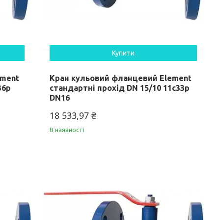
Купити
ement
Кран кульовий фланцевий Element
36p
стандартні прохід DN 15/10 11c33p
DN16
18 533,97 ₴
В наявності