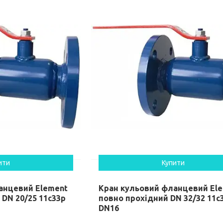
ити
Купити
анцевий Element
Кран кульовий фланцевий El
 DN 20/25 11c33p
повно прохідний DN 32/32 11c
DN16