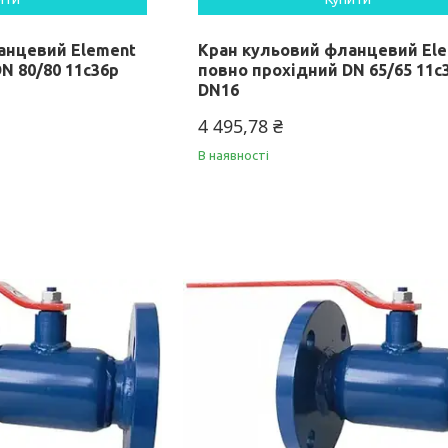
анцевий Element
Кран кульовий фланцевий El
N 80/80 11c36p
повно прохідний DN 65/65 11c
DN16
4 495,78 ₴
В наявності