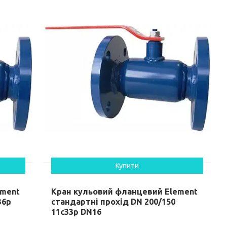
Купити
ement
Кран кульовий фланцевий Element
36p
стандартні прохід DN 200/150
11c33p DN16