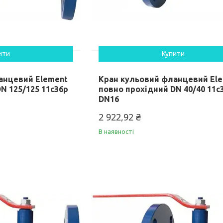
ити
Купити
анцевий Element
Кран кульовий фланцевий El
N 125/125 11c36p
повно прохідний DN 40/40 11c
DN16
2 922,92 ₴
В наявності