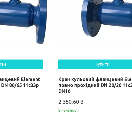
ити
Купити
анцевий Element
Кран кульовий фланцевий El
 DN 80/65 11c33p
повно прохідний DN 20/20 11c
DN16
2 350,60 ₴
В наявності