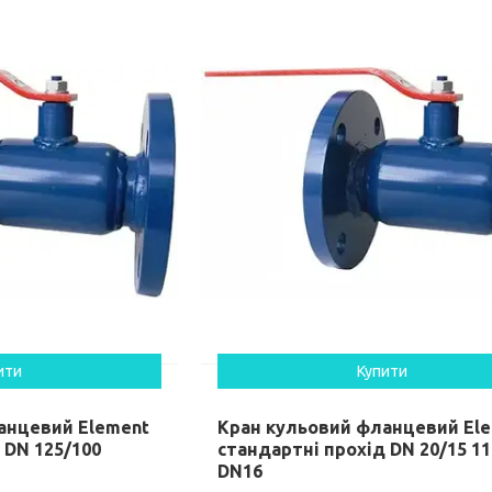
ити
Купити
анцевий Element
Кран кульовий фланцевий El
 DN 125/100
стандартні прохід DN 20/15 1
DN16