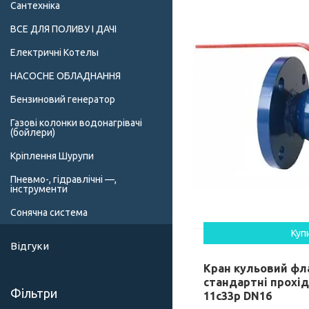
Сантехніка
ВСЕ ДЛЯ ПОЛИВУ І ДАЧІ
Електричні Котелы
НАСОСНЕ ОБЛАДНАННЯ
Бензиновий генератор
Газові колонки водонагрівачі
(бойлери)
Кріплення Шурупи
Пневмо-, гідравлічні —,
інструменти
Сонячна система
Куп
Відгуки
Кран кульовий фл
стандартні прохід
Фільтри
11c33p DN16