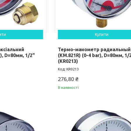
ити
Купити
ксіальний
Термо-манометр радиальный
), D=80мм, 1/2"
(KM.821R) (0-4 bar), D=80мм, 1/2
(KR0213)
KR0213
276,80 ₴
В наявності