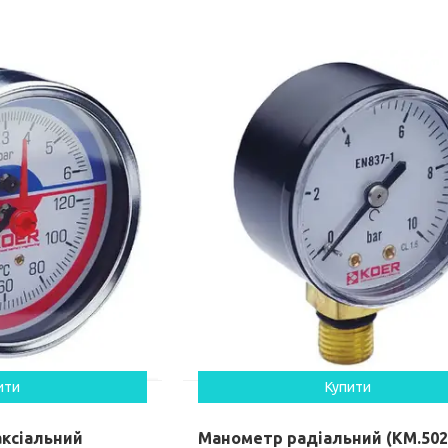
ити
Купити
ксіальний
Манометр радіальний (KM.502R