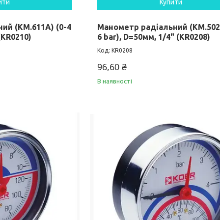
ити
Купити
ий (KM.611A) (0-4
Манометр радіальний (KM.502R
(KR0210)
6 bar), D=50мм, 1/4" (KR0208)
KR0208
96,60 ₴
В наявності