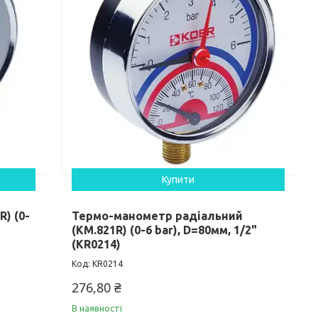
Купити
) (0-
Термо-манометр радіальний
(KM.821R) (0-6 bar), D=80мм, 1/2"
(KR0214)
KR0214
276,80 ₴
В наявності