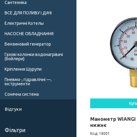
Сантехніка
ВСЕ ДЛЯ ПОЛИВУ І ДАЧІ
Електричні Котелы
НАСОСНЕ ОБЛАДНАННЯ
Бензиновий генератор
Газові колонки водонагрівачі
(бойлери)
Кріплення Шурупи
Пневмо-, гідравлічні —,
інструменти
Сонячна система
Куп
Відгуки
Манометр WIANGI М
нижнє
Фільтри
18001