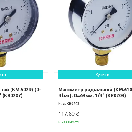
ити
Купити
ий (KM.502R) (0-
Манометр радіальний (KM.610R
" (KR0207)
4 bar), D=63мм, 1/4" (KR0203)
KR0203
117,80 ₴
В наявності