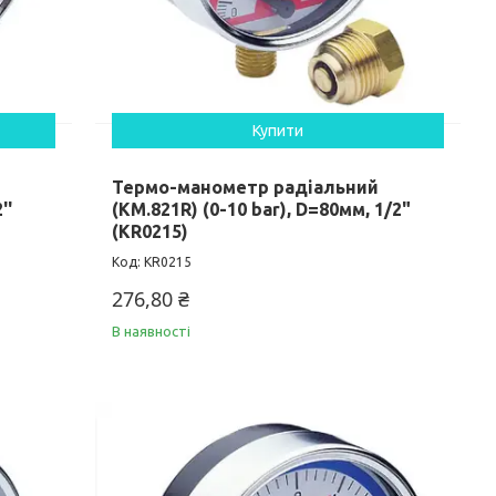
Купити
Термо-манометр радіальний
''
(KM.821R) (0-10 bar), D=80мм, 1/2"
(KR0215)
KR0215
276,80 ₴
В наявності