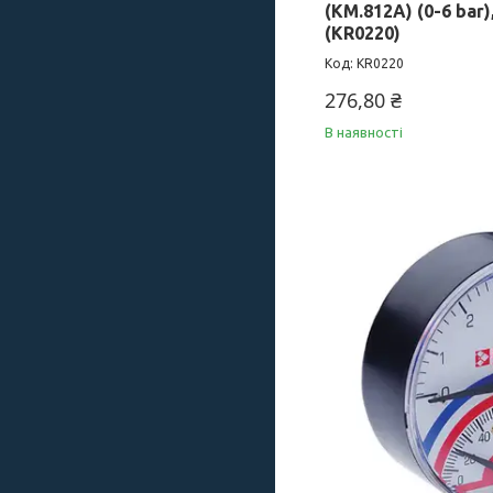
(KM.812A) (0-6 bar)
(KR0220)
KR0220
276,80 ₴
В наявності