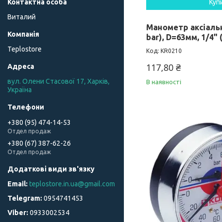
Куп
Виталий
Манометр аксіальн
bar), D=63мм, 1/4" 
Teplostore
KR0210
117,80 ₴
вул. Олени Стасової 17, Харків,
В наявності
Україна
+380 (95) 474-14-53
Отдел продаж
+380 (67) 387-62-26
Отдел продаж
teplostore.in.ua@gmail.com
0954741453
0933002534