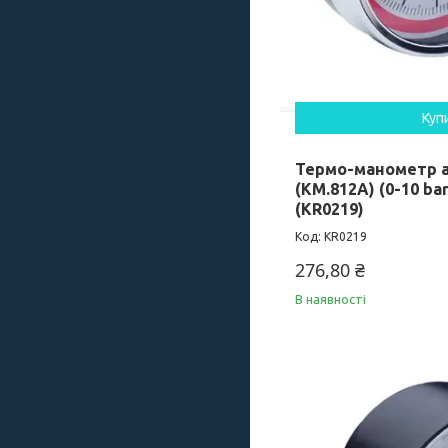
Куп
Термо-манометр а
(KM.812A) (0-10 bar
(KR0219)
KR0219
276,80 ₴
В наявності