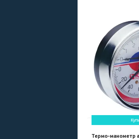
Куп
Термо-манометр а