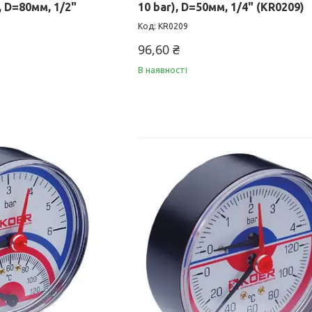
, D=80мм, 1/2"
10 bar), D=50мм, 1/4" (KR0209)
KR0209
96,60 ₴
В наявності