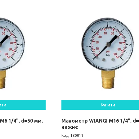
ити
Купити
6 1/4", d=50 мм,
Манометр WIANGI М16 1/4", d=
нижнє
180011