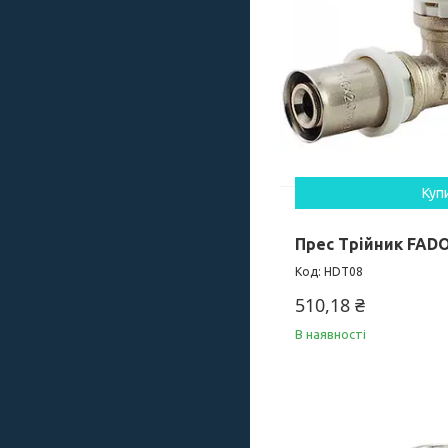
Куп
Прес Трійник FADO
HDT08
510,18 ₴
В наявності