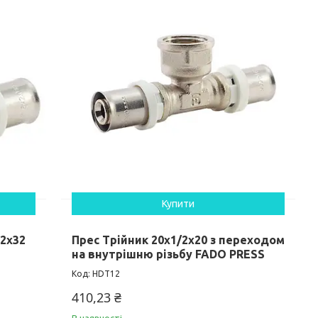
Купити
32x32
Прес Трійник 20х1/2х20 з переходом
на внутрішню різьбу FADO PRESS
HDT12
410,23 ₴
В наявності