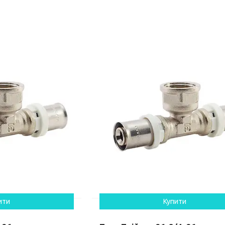
ити
Купити