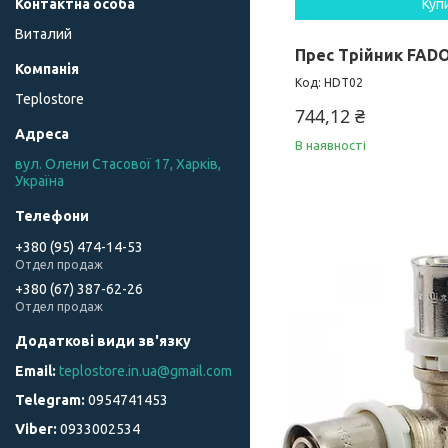
Куп
Виталий
Прес Трійник FADO
HDT02
Teplostore
744,12 ₴
В наявності
вул. Олени Стасової 17, Харків,
Україна
+380 (95) 474-14-53
Отдел продаж
+380 (67) 387-62-26
Отдел продаж
teplostore.in.ua@gmail.com
0954741453
0933002534