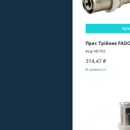
Куп
Прес Трійник FADO
HDT05
314,47 ₴
В наявності