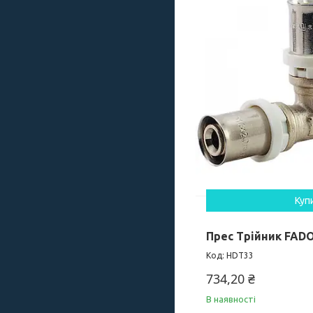
Куп
Прес Трійник FADO
HDT33
734,20 ₴
В наявності