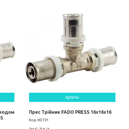
Купити
еходом
Прес Трійник FADO PRESS 16х16х16
SS
HDT01