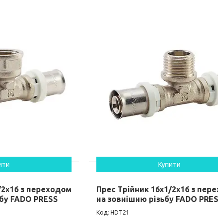
ити
Купити
/2х16 з переходом
Прес Трійник 16х1/2х16 з пер
ьбу FADO PRESS
на зовнішню різьбу FADO PRE
HDT21