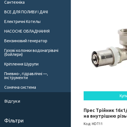
Сантехніка
ВСЕ ДЛЯ ПОЛИВУ І ДАЧІ
Електричні Котелы
НАСОСНЕ ОБЛАДНАННЯ
Бензиновий генератор
Газові колонки водонагрівачі
(бойлери)
Кріплення Шурупи
Пневмо-, гідравлічні —,
інструменти
Сонячна система
Куп
Відгуки
Прес Трійник 16х1
на внутрішню різ
Фільтри
HDT11